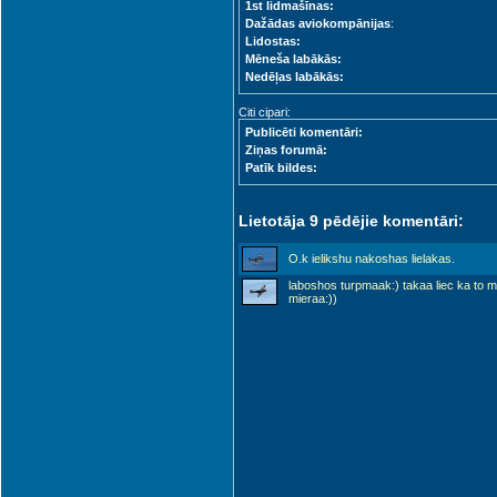
1st lidmašīnas:
Dažādas aviokompānijas
:
Lidostas:
Mēneša labākās:
Nedēļas labākās:
Citi cipari:
Publicēti komentāri:
Ziņas forumā:
Patīk bildes:
Lietotāja 9 pēdējie komentāri:
O.k ielikshu nakoshas lielakas.
laboshos turpmaak:) takaa liec ka to m
mieraa:))