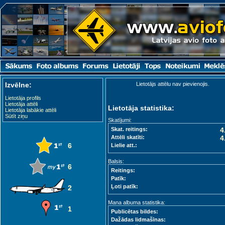
Izvēlne:
Lietotājs attēlu nav pievienojis.
Lietotāja profils
Lietotāja attēli
Lietotāja statistika:
Lietotāja labākie attēli
Sūtīt ziņu
Skatījumi:
Skat. reitings:
4
Attēli skatīti:
4
6
Lielie att.:
Balsis:
6
Reitings:
Patīk:
Ļoti patīk:
2
Mana albuma statistika:
1
Publicētas bildes:
Dažādas lidmašīnas: