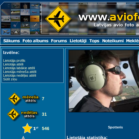
Izvēlne:
Lietotāja profils
Lietotāja attēli
Lietotāja labākie attēli
Lietotāja mēneša attēli
Lietotāja nedēļas attēli
Sūtīt ziņu
7
31
Spotteris
546
Lietotāja statistika: