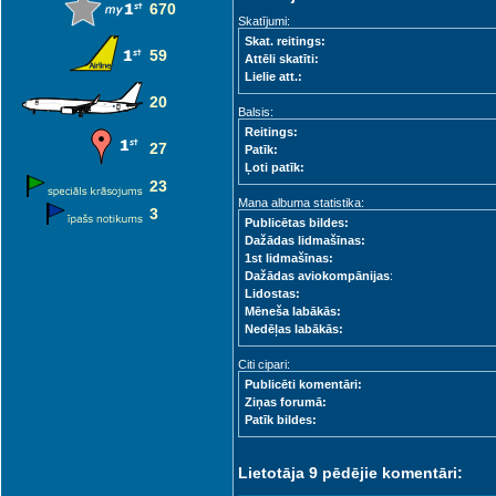
670
Skatījumi:
Skat. reitings:
59
Attēli skatīti:
Lielie att.:
20
Balsis:
Reitings:
27
Patīk:
Ļoti patīk:
23
Mana albuma statistika:
3
Publicētas bildes:
Dažādas lidmašīnas:
1st lidmašīnas:
Dažādas aviokompānijas
:
Lidostas:
Mēneša labākās:
Nedēļas labākās:
Citi cipari:
Publicēti komentāri:
Ziņas forumā:
Patīk bildes:
Lietotāja 9 pēdējie komentāri: