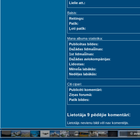
Lielie att.:
Balsis:
Reitings:
Patīk:
Ļoti patīk:
Mana albuma statistika:
Publicētas bildes:
Dažādas lidmašīnas:
1st lidmašīnas:
Dažādas aviokompānijas
:
Lidostas:
Mēneša labākās:
Nedēļas labākās:
Citi cipari:
Publicēti komentāri:
Ziņas forumā:
Patīk bildes:
Lietotāja 9 pēdējie komentāri:
Lietotājs nevienu bildi vēl nav komentējis.
© avio