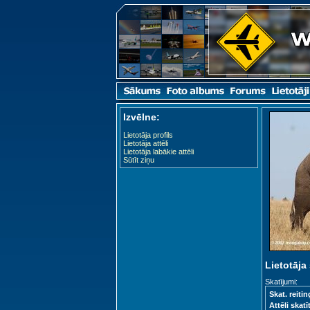
Izvēlne:
Lietotāja profils
Lietotāja attēli
Lietotāja labākie attēli
Sūtīt ziņu
Lietotāja 
Skatījumi:
Skat. reitin
Attēli skatīt