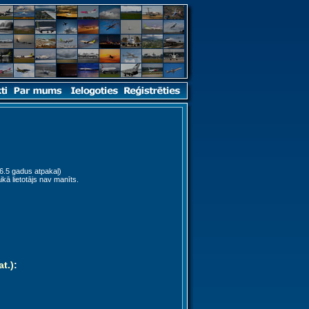
6.5 gadus atpakaļ)
ikā lietotājs nav manīts.
at.)
: