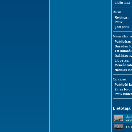
Lielie att.:
Balsis:
Reitings:
Patīk:
Ļoti patīk:
Mana albuma s
Publicētas 
Dažādas li
1st lidmašī
Dažādas a
Lidostas:
Mēneša lab
Nedēļas la
Citi cipari:
Publicēti k
Ziņas foru
Patīk bilde
Lietotāja
Ja t
eksk
Lai 