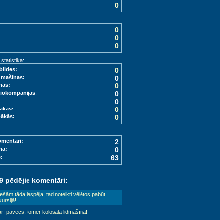
0
0
0
0
tatistika:
bildes:
0
dmašīnas:
0
nas:
0
viokompānijas
:
0
0
ākās:
0
bākās:
0
omentāri:
2
mā:
0
s:
63
 9 pēdējie komentāri:
iešām tāda iespēja, tad noteikti vēlētos pabūt
ursijā!
arī pavecs, tomēr kolosāla lidmašīna!