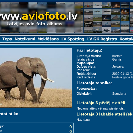
Par lietotāju:
Lietotāja vārds:
kartots
Īstais vārds:
Guntis
Mājas lapa:
Dzīves vieta:
Jelgava
Par sevi:
Reģistrējies:
2010-01-13 (1
Kad redzēts:
Pēdējā gada la
Lietotāja tehnika:
Fotoaparāts:
Objektīvi:
Standarta
Lietotāja 3 pēdējie attēli
:
Neviens attēls vēl nav pievienots.
statistika:
Lietotāja 3 labākie attēli (sk
Nav datu.
gs:
0
i:
0