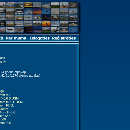
skis
s.lv
6.4 gadus atpakaļ)
:42:51 (1770 dienas atpakaļ)
400
mm f4 L
 4-5,6 S USM
mm f/2.0 L USM
mm f/2.8L
-90mm
0mm f4-5,6
mm f2,8
-600
mm f2.8