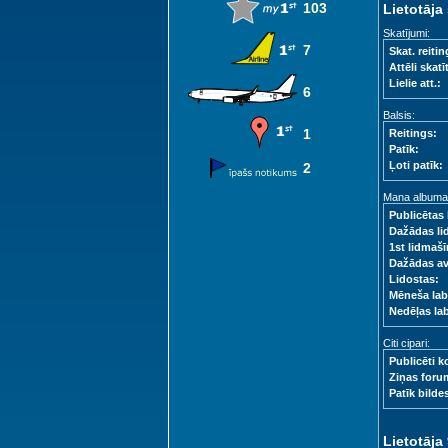
103
Lietotāja 
Skatījumi:
7
Skat. reitin
Attēli skatīt
Lielie att.:
6
Balsis:
1
Reitings:
Patīk:
Ļoti patīk:
2
Mana albuma s
Publicētas 
Dažādas li
1st lidmašī
Dažādas a
Lidostas:
Mēneša lab
Nedēļas la
Citi cipari:
Publicēti k
Ziņas foru
Patīk bilde
Lietotāja