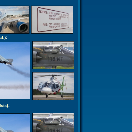
at.)
:
lsis)
: