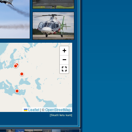
+
−
Leaflet
|
©
OpenStreetMap
[Skatīt lielu karti]