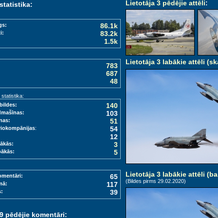
Lietotāja 3 pēdējie attēli
:
statistika:
gs:
86.1k
i:
83.2k
1.5k
Lietotāja 3 labākie attēli (sk
783
687
48
tatistika:
bildes:
140
dmašīnas:
103
nas:
51
viokompānijas
:
54
12
ākās:
3
bākās:
5
Lietotāja 3 labākie attēli (ba
omentāri:
65
(Bildes pirms 29.02.2020)
mā:
117
s:
39
 9 pēdējie komentāri: