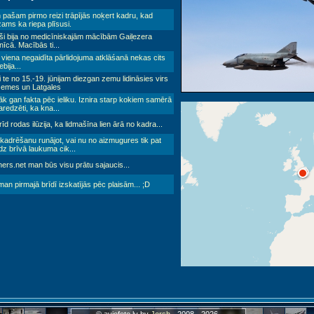
pašam pirmo reizi trāpījās noķert kadru, kad
ams ka riepa plīsusi.
īši bija no medicīniskajām mācībām Gaiļezera
nīcā. Macībās ti
...
viena negaidīta pārlidojuma atklāśanā nekas cits
ebija...
 te no 15.-19. jūnijam diezgan zemu lidināsies virs
zemes un Latgales
āk gan fakta pēc ieliku. Iznira starp kokiem samērā
aredzēti, ka kna
...
īd rodas ilūzija, ka lidmašīna lien ārā no kadra...
kadrēšanu runājot, vai nu no aizmugures tik pat
dz brīvā laukuma cik
...
iners.net man būs visu prātu sajaucis...
an pirmajā brīdī izskatījās pēc plaisām... ;D