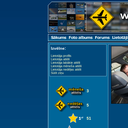
Izvēlne:
Lietotāja profils
Lietotāja attēli
Lietotāja labākie attēli
Lietotāja mēneša attēli
Lietotāja nedēļas attēli
Sūtīt ziņu
3
5
51