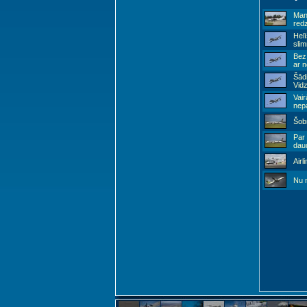
Man 
redz
Hel
slim
Bez 
ar n
Šādi
Vid
Vair
nep
Šobr
Par 
dau
Airl
Nu m