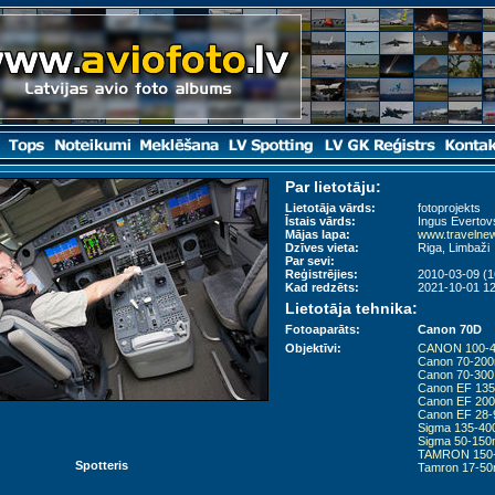
Par lietotāju:
Lietotāja vārds:
fotoprojekts
Īstais vārds:
Ingus Evertov
Mājas lapa:
www.travelnew
Dzīves vieta:
Riga, Limbaži
Par sevi:
Reģistrējies:
2010-03-09 (1
Kad redzēts:
2021-10-01 12
Lietotāja tehnika:
Fotoaparāts:
Canon 70D
Objektīvi:
CANON 100-
Canon 70-200
Canon 70-300
Canon EF 135
Canon EF 200
Canon EF 28
Sigma 135-40
Sigma 50-150
TAMRON 150
Spotteris
Tamron 17-50