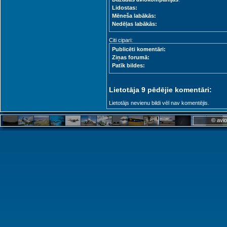
Lidostas:
Mēneša labākās:
Nedēļas labākās:
Citi cipari:
Publicēti komentāri:
Ziņas forumā:
Patīk bildes:
Lietotāja 9 pēdējie komentāri:
Lietotājs nevienu bildi vēl nav komentējis.
© avio