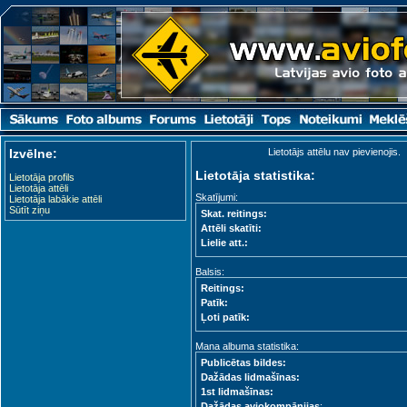
Izvēlne:
Lietotājs attēlu nav pievienojis.
Lietotāja statistika:
Lietotāja profils
Lietotāja attēli
Skatījumi:
Lietotāja labākie attēli
Sūtīt ziņu
Skat. reitings:
Attēli skatīti:
Lielie att.:
Balsis:
Reitings:
Patīk:
Ļoti patīk:
Mana albuma statistika:
Publicētas bildes:
Dažādas lidmašīnas:
1st lidmašīnas:
Dažādas aviokompānijas
: