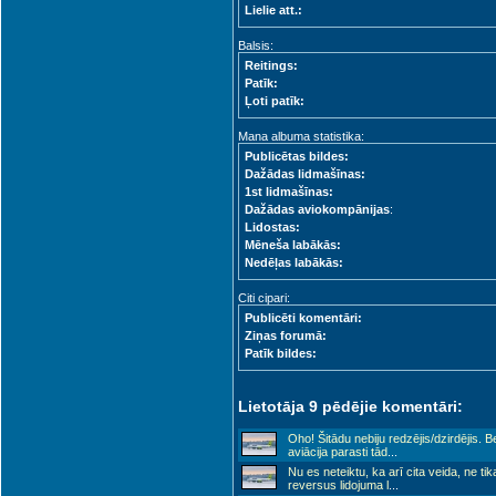
Lielie att.:
Balsis:
Reitings:
Patīk:
Ļoti patīk:
Mana albuma statistika:
Publicētas bildes:
Dažādas lidmašīnas:
1st lidmašīnas:
Dažādas aviokompānijas
:
Lidostas:
Mēneša labākās:
Nedēļas labākās:
Citi cipari:
Publicēti komentāri:
Ziņas forumā:
Patīk bildes:
Lietotāja 9 pēdējie komentāri:
Oho! Šitādu nebiju redzējis/dzirdējis. Be
aviācija parasti tād
...
Nu es neteiktu, ka arī cita veida, ne tika
reversus lidojuma l
...