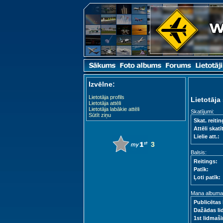
Izvēlne:
Lietotāja profils
Lietotāja 
Lietotāja attēli
Lietotāja labākie attēli
Skatījumi:
Sūtīt ziņu
Skat. reitin
Attēli skatīt
Lielie att.:
3
Balsis:
Reitings:
Patīk:
Ļoti patīk:
Mana albuma s
Publicētas 
Dažādas li
1st lidmašī