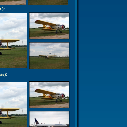
t.)
:
sis)
: