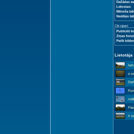
Dažādas a
Lidostas:
Mēneša lab
Nedēļas la
Citi cipari:
Publicēti k
Ziņas foru
Patīk bilde
Lietotāja
heh.
a uz
Darb
Punc
reāl
Papē
Ir u