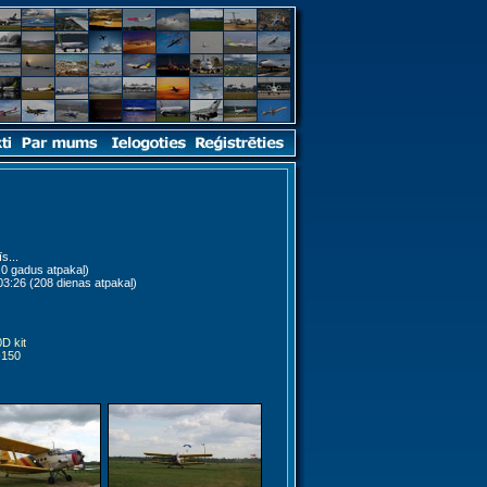
s...
0 gadus atpakaļ)
3:26 (208 dienas atpakaļ)
D kit
-150