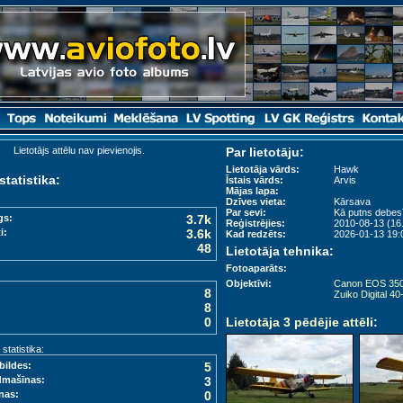
Lietotājs attēlu nav pievienojis.
Par lietotāju:
Lietotāja vārds:
Hawk
statistika:
Īstais vārds:
Arvis
Mājas lapa:
Dzīves vieta:
Kārsava
Par sevi:
Kā putns debesī
gs:
3.7k
Reģistrējies:
2010-08-13 (16.
i:
3.6k
Kad redzēts:
2026-01-13 19:0
48
Lietotāja tehnika:
Fotoaparāts:
Objektīvi:
Canon EOS 350
8
Zuiko Digital 40
8
0
Lietotāja 3 pēdējie attēli
:
tatistika:
bildes:
5
dmašīnas:
3
nas:
0