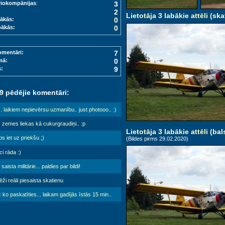
viokompānijas
:
3
2
Lietotāja 3 labākie attēli (ska
ākās:
0
bākās:
0
omentāri:
7
mā:
0
s:
9
 9 pēdējie komentāri:
. laikiem nepievērsu uzmanību.. just photooo.. :)
 zemes liekas kā cukurgraudiņi.. :p
Lietotāja 3 labākie attēli (bal
s iet uz priekšu ;)
(Bildes pirms 29.02.2020)
i rāda :)
i saista militārie... paldies par bildi!
ži reāli piesaista skatienu
z ko paskatīties... laikam gadījās īstās 15 min..