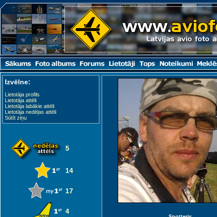
Izvēlne:
Lietotāja profils
Lietotāja attēli
Lietotāja labākie attēli
Lietotāja nedēļas attēli
Sūtīt ziņu
5
14
17
4
Spotteris