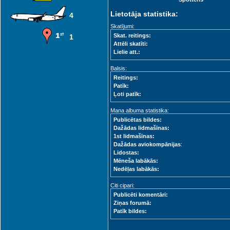
Lietotāja statistika:
4
Skatījumi:
Skat. reitings:
1
Attēli skatīti:
Lielie att.:
Balsis:
Reitings:
Patīk:
Ļoti patīk:
Mana albuma statistika:
Publicētas bildes:
Dažādas lidmašīnas:
1st lidmašīnas:
Dažādas aviokompānijas
:
Lidostas:
Mēneša labākās:
Nedēļas labākās:
Citi cipari:
Publicēti komentāri:
Ziņas forumā:
Patīk bildes: