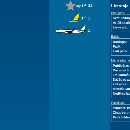
34
Lietotāja 
Skatījumi:
1
Skat. reitin
Attēli skatīt
Lielie att.:
1
Balsis:
Reitings:
Patīk:
Ļoti patīk:
Mana albuma s
Publicētas 
Dažādas li
1st lidmašī
Dažādas a
Lidostas:
Mēneša lab
Nedēļas la
Citi cipari:
Publicēti k
Ziņas foru
Patīk bilde