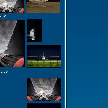
at.)
:
lsis)
: