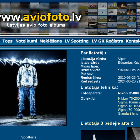
Par lietotāju:
Lietotāja vārds:
Viper
Īstais vārds:
Eduardas Ku
Mājas lapa:
Dzīves vieta:
Šiauliai, Lithua
Par sevi:
Reģistrējies:
2010-08-23 (1
Kad redzēts:
2024-06-20 21
Lietotāja tehnika:
Fotoaparāts:
Nikon D5000
Objektīvi:
Nikkor 70-20
Sigma 10mm 2
Sigma 18-10
Sigma 70-200
Standart lens
Lietotāja 3 pēdējie attēli
:
Spotteris