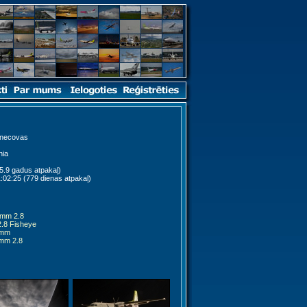
znecovas
nia
5.9 gadus atpakaļ)
:02:25 (779 dienas atpakaļ)
0mm 2.8
.8 Fisheye
5mm
mm 2.8