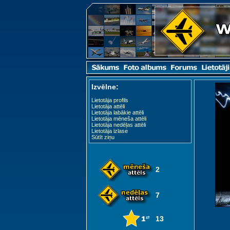
Izvēlne:
Lietotāja profils
Lietotāja attēli
Lietotāja labākie attēli
Lietotāja mēneša attēli
Lietotāja nedēļas attēli
Lietotāja izlase
Sūtīt ziņu
2
7
13