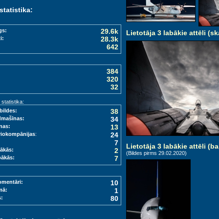
statistika:
gs:
29.6k
Lietotāja 3 labākie attēli (sk
i:
28.3k
642
384
320
32
tatistika:
bildes:
38
dmašīnas:
34
nas:
13
viokompānijas
:
24
7
Lietotāja 3 labākie attēli (ba
ākās:
2
(Bildes pirms 29.02.2020)
bākās:
7
omentāri:
10
mā:
1
s:
80