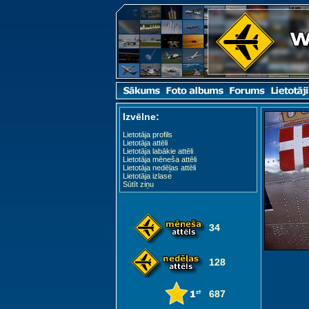
Izvēlne:
Lietotāja profils
Lietotāja attēli
Lietotāja labākie attēli
Lietotāja mēneša attēli
Lietotāja nedēļas attēli
Lietotāja izlase
Sūtīt ziņu
34
128
687