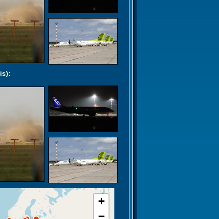
is)
:
+
−