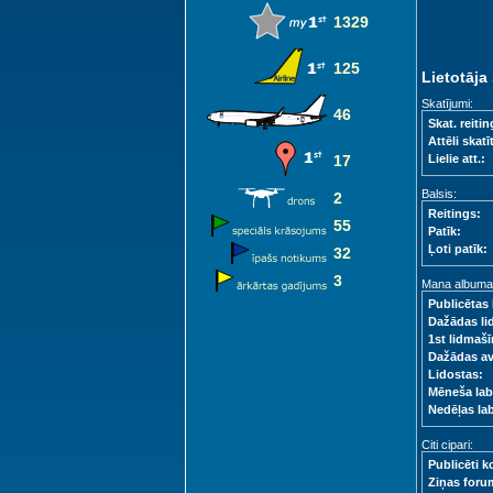
1329
125
Lietotāja 
Skatījumi:
46
Skat. reitin
Attēli skatīt
17
Lielie att.:
Balsis:
2
Reitings:
55
Patīk:
Ļoti patīk:
32
3
Mana albuma s
Publicētas 
Dažādas li
1st lidmašī
Dažādas a
Lidostas:
Mēneša lab
Nedēļas la
Citi cipari:
Publicēti k
Ziņas foru