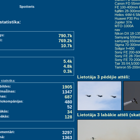
Canon FD 55mm
Spotteris
FE 100-400mm F
fujifilm 28-300m
Helios 44M-6 5
Huawei P30 Pro
statistika:
Jupiter 37A
MTO-1000A
nav
Nikon DX 18-1
gs:
790.7k
Samyang 500m
i:
769.2k
samyang 650m
Sigma 70-300mm
10.7k
Soligor f=400
Sony FE 200-60
Sony FE 28-70m
Sony FE 70-20
5.4k
Tair 3S f/4,5/300
4.8k
Tamron 55-200mm
0.3k
Lietotāja 3 pēdējie attēli
:
tatistika:
bildes:
1905
dmašīnas:
1347
nas:
687
viokompānijas
:
480
52
ākās:
34
Lietotāja 3 labākie attēli (skat
bākās:
128
omentāri:
3297
mā:
1363