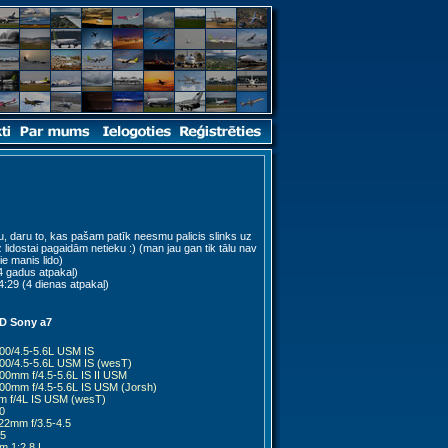
ju, daru to, kas pašam patīk neesmu palicis slinks uz
dz lidostai pagaidām netieku :) (man jau gan tik tālu nav
ie manis lido)
4 gadus atpakaļ)
:29 (4 dienas atpakaļ)
D Sony a7
00/4.5-5.6L USM IS
00/4.5-5.6L USM IS (wesT)
0mm f/4.5-5.6L IS II USM
00mm f/4.5-5.6L IS USM (Jorsh)
 f/4L IS USM (wesT)
0
22mm f/3.5-4.5
55
 1:2.8 L