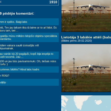
s:
1910
 9 pēdējie komentāri:
m ir spēks. Baigi labs
ield, Tev jau laikam tika tā laime ar to arī lidot. Es
 tuvu tam, bet
...
gaidīju mūsu militāro lidojošo objektu speciālista
Lietotāja 3 labākie attēli (bals
stardarbu.
(Bildes pirms 29.02.2020)
tdien vakara saulē izskatījās vēl
lēpumainak.
au vairāk kā 20 pagājuši, kopš bija iespēja to
katīt tuvumā. Jau
...
100 un jau būs pavisamsmuki. Oh, tiešais reiss
orfu :)
urienes bildēts? Atkal labs kadrs
ir RIXā?
ljēju