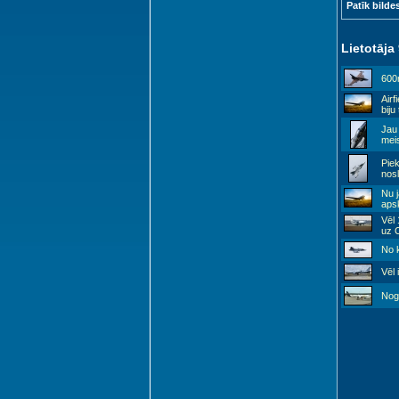
Patīk bilde
Lietotāja
600m
Airf
biju
Jau 
mei
Piek
nos
Nu j
aps
Vēl 
uz C
No k
Vēl 
Nogu