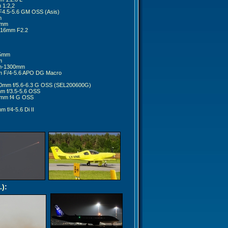
 1:2,2
4.5-5.6 GM OSS (Asis)
m
8mm
 16mm F2.2
35mm
m
m-1300mm
 F/4-5.6 APO DG Macro
0mm f/5.6-6.3 G OSS (SEL200600G)
m f/3.5-5.6 OSS
0mm f4 G OSS
 f/4-5.6 Di II
.)
: