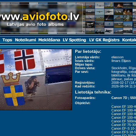
Par lietotāju:
Lietotāja vārds:
eliasson
Īstais vārds:
Ilmars Elijass
Mājas lapa:
Dzīves vieta:
Stockholm, Rīga
Par sevi:
fotografēju, ceļo
bildēšanu, tik lī
jābrauc, pašas p
Reģistrējies:
2008-02-17 (18.
Kad redzēts:
2026-08-04 11:24
Lietotāja tehnika:
Fotoaparāts:
Canon 7D ; 550
Objektīvi:
.
Canon EF 100-4
Canon EF 100-4
Canon EF 100-40
Canon EF 100-4
Canon EF 500mm
Canon EF 75-30
Canon EF-S 10-
Canon EFS 18-
Canon FD 300mm