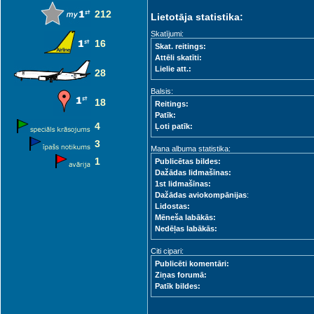
212
Lietotāja statistika:
Skatījumi:
16
Skat. reitings:
Attēli skatīti:
Lielie att.:
28
Balsis:
18
Reitings:
Patīk:
4
Ļoti patīk:
3
Mana albuma statistika:
1
Publicētas bildes:
Dažādas lidmašīnas:
1st lidmašīnas:
Dažādas aviokompānijas
:
Lidostas:
Mēneša labākās:
Nedēļas labākās:
Citi cipari:
Publicēti komentāri:
Ziņas forumā:
Patīk bildes: