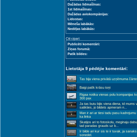
Dažādas lidmašīnas:
1st lidmašīnas:
Dažādas aviokompānijas
:
Lidostas:
Mēneša labākās:
Nedēļas labākās:
Citi cipari:
Publicēti komentāri:
Ziņas forumā:
Patīk bildes:
Lietotāja 9 pēdējie komentāri:
Tas bija viena privātā uzņēmuma čārte
Baigi patīk krāsu toņi
Rigaa notika vienas polu kompanijas 
300 pax
Ja tas butu bijis viena diena, td mums 
satikties, jo bildets apmeram n
...
Man ir ari ar tiesi tadu pasu kadrejumu 
ka linka
Skatijos ari to fotoskolu, meginaju dabu
tad paradas grauds uz b
...
Ir bilde ari kur sis te ir tuvak, ja sanaks
sonedel.