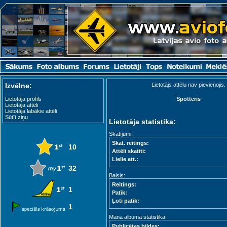
Izvēlne:
Lietotājs attēlu nav pievienojis.
Lietotāja profils
Spotteris
Lietotāja attēli
Lietotāja labākie attēli
Sūtīt ziņu
Lietotāja statistika:
Skatījumi:
Skat. reitings:
10
Attēli skatīti:
Lielie att.:
32
Balsis:
Reitings:
1
Patīk:
Ļoti patīk:
1
Mana albuma statistika:
Publicētas bildes: