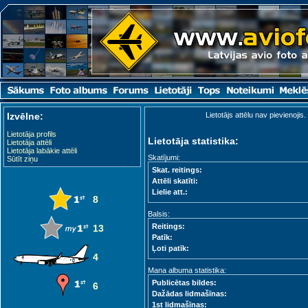
Izvēlne:
Lietotājs attēlu nav pievienojis.
Lietotāja profils
Lietotāja statistika:
Lietotāja attēli
Lietotāja labākie attēli
Skatījumi:
Sūtīt ziņu
Skat. reitings:
Attēli skatīti:
Lielie att.:
8
Balsis:
Reitings:
13
Patīk:
Ļoti patīk:
4
Mana albuma statistika:
Publicētas bildes:
6
Dažādas lidmašīnas:
1st lidmašīnas: