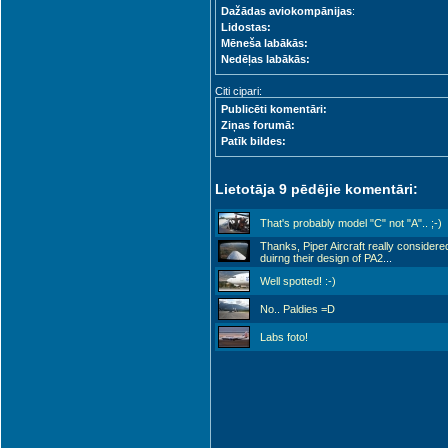
Dažādas aviokompānijas
:
Lidostas:
Mēneša labākās:
Nedēļas labākās:
Citi cipari:
Publicēti komentāri:
Ziņas forumā:
Patīk bildes:
Lietotāja 9 pēdējie komentāri:
That's probably model "C" not "A".. ;-)
Thanks, Piper Aircraft really consider
duirng their design of PA2
...
Well spotted! :-)
No.. Paldies =D
Labs foto!