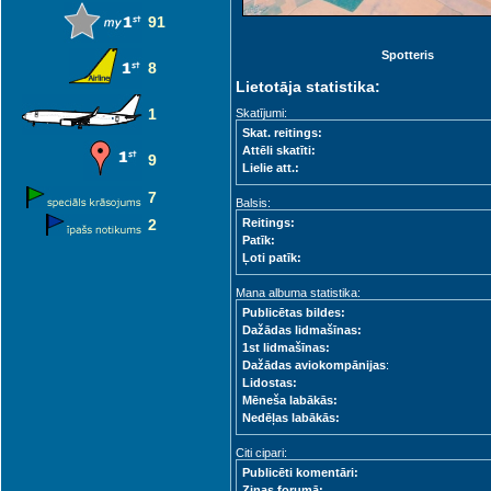
91
Spotteris
8
Lietotāja statistika:
1
Skatījumi:
Skat. reitings:
Attēli skatīti:
9
Lielie att.:
7
Balsis:
2
Reitings:
Patīk:
Ļoti patīk:
Mana albuma statistika:
Publicētas bildes:
Dažādas lidmašīnas:
1st lidmašīnas:
Dažādas aviokompānijas
:
Lidostas:
Mēneša labākās:
Nedēļas labākās:
Citi cipari:
Publicēti komentāri:
Ziņas forumā: