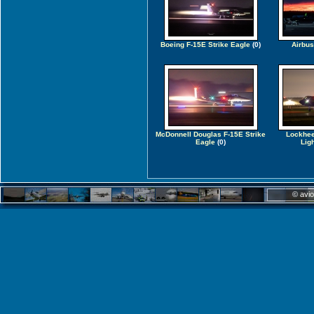
Boeing F-15E Strike Eagle
(0)
Airbus
McDonnell Douglas F-15E Strike
Lockhee
Eagle
(0)
Ligh
© avio