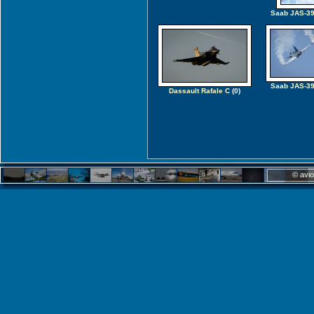
Saab JAS-39
Saab JAS-39
Dassault Rafale C
(0)
© avio