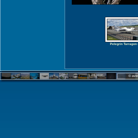
Pelegrin Tarragon
© avio