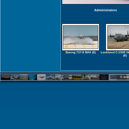
Administrators
Boeing 737-8 MAX
(0)
Lockheed C-130E He
(0)
© avio