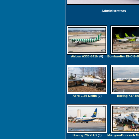
Administrators
Airbus A330-941N
(0)
Bombardier DHC-8-4
Aero L-29 Delfin
(0)
Boeing 737-8
Boeing 737-8AS
(0)
Mikoyan-Gurevich M