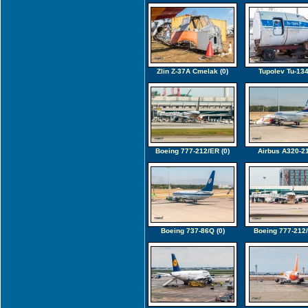
Zlin Z-37A Cmelak
(0)
Tupolev Tu-13
Boeing 777-212/ER
(0)
Airbus A320-2
Boeing 737-86Q
(0)
Boeing 777-212