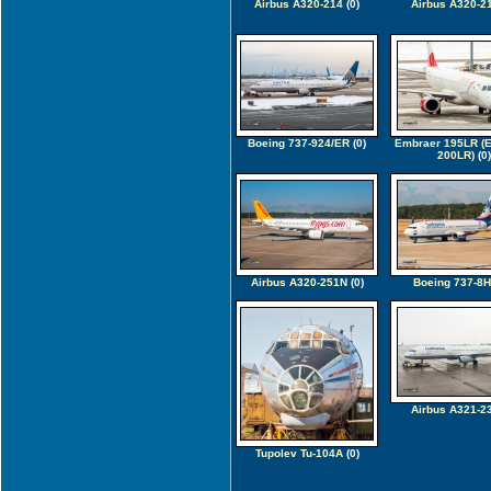
Airbus A320-214
(0)
Airbus A320-2
Boeing 737-924/ER
(0)
Embraer 195LR (E
200LR)
(0)
Airbus A320-251N
(0)
Boeing 737-8
Airbus A321-2
Tupolev Tu-104A
(0)