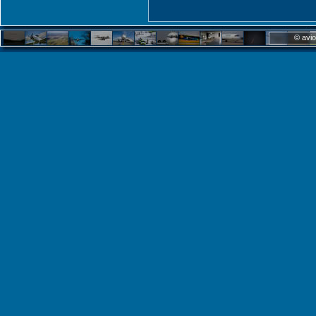
© avio