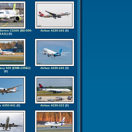
Series CS300 (BD-500-
Airbus A330-343
(0)
1A11)
(0)
acy 600 (EMB-135BJ)
Airbus A330-243
(3)
(0)
s A350-941
(0)
Airbus A330-223
(0)