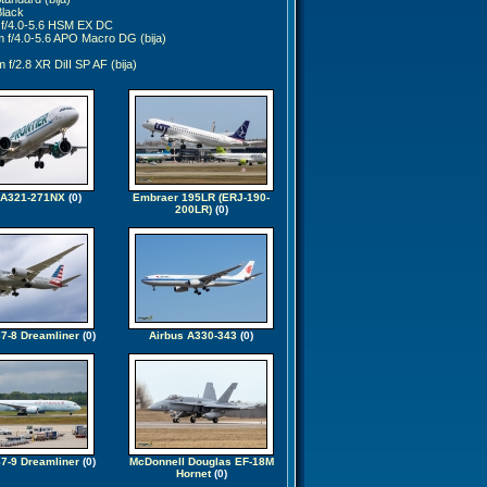
lack
f/4.0-5.6 HSM EX DC
f/4.0-5.6 APO Macro DG (bija)
/2.8 XR DiII SP AF (bija)
 A321-271NX
(0)
Embraer 195LR (ERJ-190-
200LR)
(0)
7-8 Dreamliner
(0)
Airbus A330-343
(0)
7-9 Dreamliner
(0)
McDonnell Douglas EF-18M
Hornet
(0)