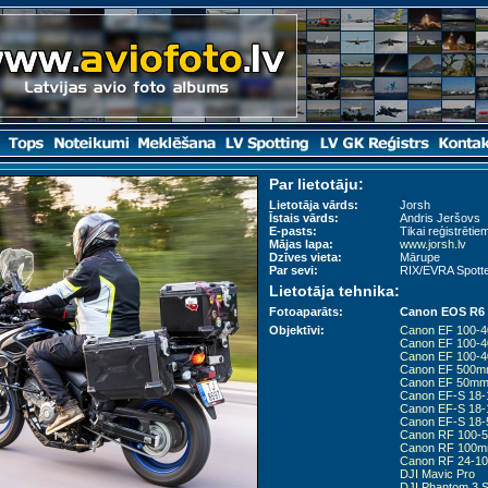
Par lietotāju:
Lietotāja vārds:
Jorsh
Īstais vārds:
Andris Jeršovs
E-pasts:
Tikai reģistrētiem
Mājas lapa:
www.jorsh.lv
Dzīves vieta:
Mārupe
Par sevi:
RIX/EVRA Spott
Lietotāja tehnika:
Fotoaparāts:
Canon EOS R6 M
Objektīvi:
Canon EF 100-40
Canon EF 100-400
Canon EF 100-4
Canon EF 500mm
Canon EF 50mm f
Canon EF-S 18-
Canon EF-S 18-
Canon EF-S 18-55
Canon RF 100-5
Canon RF 100mm
Canon RF 24-10
DJI Mavic Pro
DJI Phantom 3 St