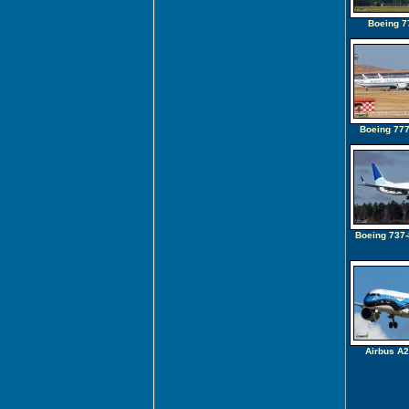
Boeing 7
Boeing 77
Boeing 737
Airbus A