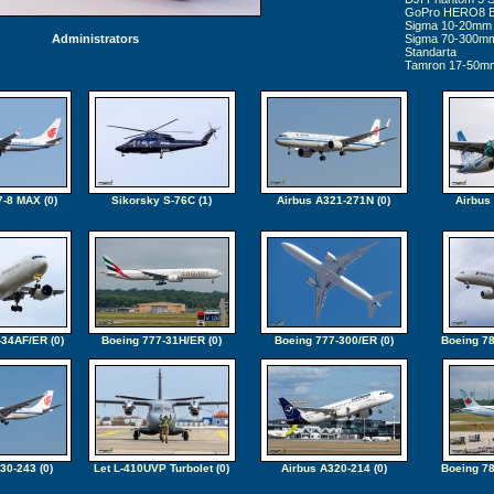
GoPro HERO8 B
Sigma 10-20mm 
Administrators
Sigma 70-300mm 
Standarta
Tamron 17-50mm f
7-8 MAX
(0)
Sikorsky S-76C
(1)
Airbus A321-271N
(0)
Airbus
-34AF/ER
(0)
Boeing 777-31H/ER
(0)
Boeing 777-300/ER
(0)
Boeing 78
330-243
(0)
Let L-410UVP Turbolet
(0)
Airbus A320-214
(0)
Boeing 78