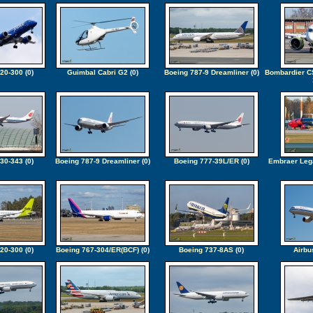
220-300
(0)
Guimbal Cabri G2
(0)
Boeing 787-9 Dreamliner
(0)
Bombardier C
330-343
(0)
Boeing 787-9 Dreamliner
(0)
Boeing 777-39L/ER
(0)
Embraer Leg
220-300
(0)
Boeing 767-304/ER(BCF)
(0)
Boeing 737-8AS
(0)
Airbu