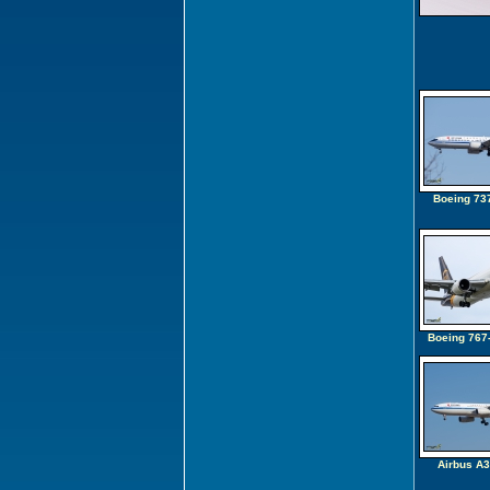
Boeing 73
Boeing 767
Airbus A