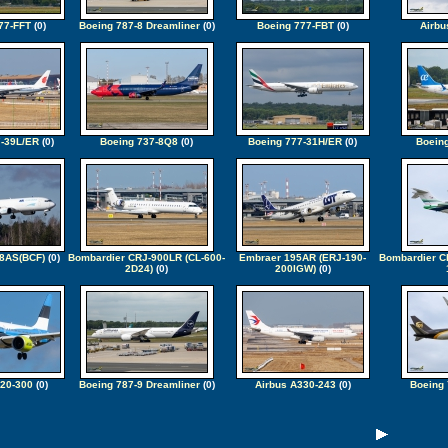
77-FFT
(0)
Boeing 787-8 Dreamliner
(0)
Boeing 777-FBT
(0)
Airbu
7-39L/ER
(0)
Boeing 737-8Q8
(0)
Boeing 777-31H/ER
(0)
Boein
-8AS(BCF)
(0)
Bombardier CRJ-900LR (CL-600-
Embraer 195AR (ERJ-190-
Bombardier Ch
2D24)
(0)
200IGW)
(0)
220-300
(0)
Boeing 787-9 Dreamliner
(0)
Airbus A330-243
(0)
Boeing