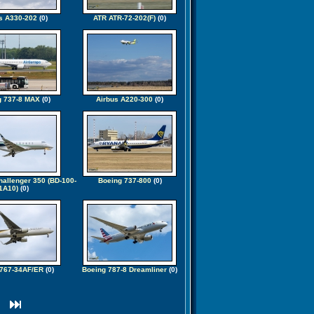
s A330-202
(0)
ATR ATR-72-202(F)
(0)
g 737-8 MAX
(0)
Airbus A220-300
(0)
allenger 350 (BD-100-
Boeing 737-800
(0)
1A10)
(0)
 767-34AF/ER
(0)
Boeing 787-8 Dreamliner
(0)