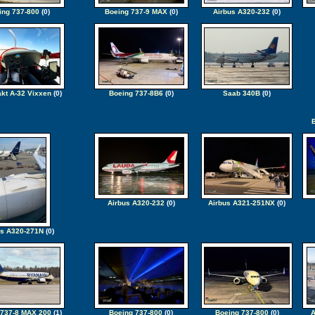
ing 737-800
(0)
Boeing 737-9 MAX
(0)
Airbus A320-232
(0)
kt A-32 Vixxen
(0)
Boeing 737-8B6
(0)
Saab 340B
(0)
B
Airbus A320-232
(0)
Airbus A321-251NX
(0)
us A320-271N
(0)
 737-8 MAX 200
(1)
Boeing 737-800
(0)
Boeing 737-800
(0)
A