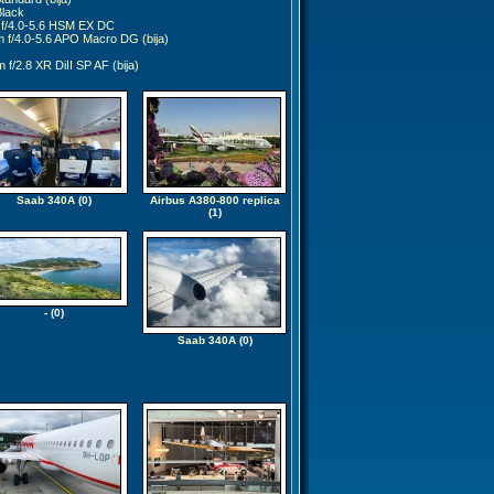
lack
f/4.0-5.6 HSM EX DC
f/4.0-5.6 APO Macro DG (bija)
/2.8 XR DiII SP AF (bija)
Saab 340A
(0)
Airbus A380-800 replica
(1)
-
(0)
Saab 340A
(0)