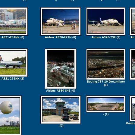
s A321-251NX
(0)
Airbus A320-271N
(0)
Airbus A320-232
(2)
Ai
s A321-271NX
(2)
Boeing 787-10 Dreamliner
(0)
Airbus A380-841
(0)
-
(1)
Bomba
-
(0)