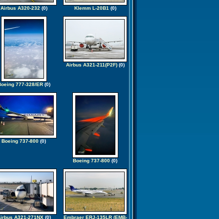
Airbus A320-232
(0)
Klemm L-20B1
(0)
Airbus A321-211(P2F)
(0)
oeing 777-328/ER
(0)
Boeing 737-800
(0)
Boeing 737-800
(0)
irbus A321-271NX
(0)
Embraer ERJ-135LR (EMB-