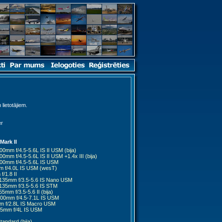
 lietotājiem.
er
ark II
0mm f/4.5-5.6L IS II USM (bija)
mm f/4.5-5.6L IS II USM +1.4x III (bija)
00mm f/4.5-5.6L IS USM
 f/4.0L IS USM (wesT)
/1.8 II
135mm f/3.5-5.6 IS Nano USM
135mm f/3.5-5.6 IS STM
mm f/3.5-5.6 II (bija)
00mm f/4.5-7.1L IS USM
 f/2.8L IS Macro USM
5mm f/4L IS USM
andard (bija)