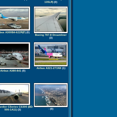
135LR)
(0)
rbus A300B4-622R(F)
(0)
Boeing 787-8 Dreamliner
(3)
Airbus A321-271NX
(1)
Airbus A380-841
(0)
rdier CSeries CS300 (BD-
-
(0)
500-1A11)
(3)