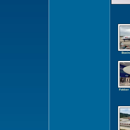
Boein
Fokker 