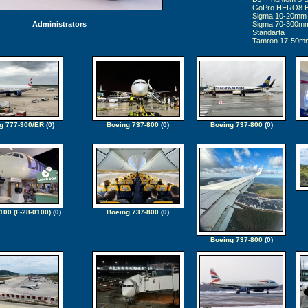
GoPro HERO8 B
Sigma 10-20mm 
Administrators
Sigma 70-300mm 
Standarta
Tamron 17-50mm f
g 777-300/ER
(0)
Boeing 737-800
(0)
Boeing 737-800
(0)
100 (F-28-0100)
(0)
Boeing 737-800
(0)
Boeing 737-800
(0)