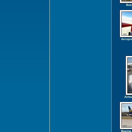
Boe
Aeropra
Airb
Boeing