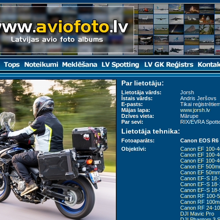
Par lietotāju:
Lietotāja vārds:
Jorsh
Īstais vārds:
Andris Jeršovs
E-pasts:
Tikai reģistrētiem
Mājas lapa:
www.jorsh.lv
Dzīves vieta:
Mārupe
Par sevi:
RIX/EVRA Spott
Lietotāja tehnika:
Fotoaparāts:
Canon EOS R6 M
Objektīvi:
Canon EF 100-40
Canon EF 100-400
Canon EF 100-4
Canon EF 500mm
Canon EF 50mm f
Canon EF-S 18-
Canon EF-S 18-
Canon EF-S 18-55
Canon RF 100-5
Canon RF 100mm
Canon RF 24-10
DJI Mavic Pro
DJI Phantom 3 St