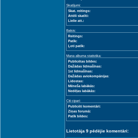
Skatījumi:
Skat. reitings:
Attēli skatīti:
Lielie att.:
Balsis:
Reitings:
Patīk:
Ļoti patīk:
Mana albuma statistika:
Publicētas bildes:
Dažādas lidmašīnas:
1st lidmašīnas:
Dažādas aviokompānijas
:
Lidostas:
Mēneša labākās:
Nedēļas labākās:
Citi cipari:
Publicēti komentāri:
Ziņas forumā:
Patīk bildes:
Lietotāja 9 pēdējie komentāri: