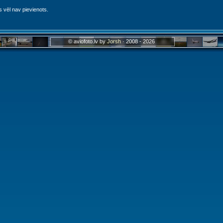
s vēl nav pievienots.
© aviofoto.lv by
Jorsh
· 2008 - 2026