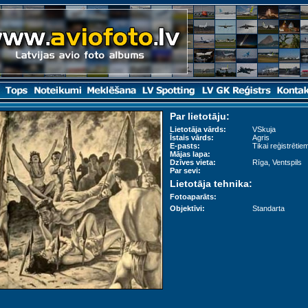
Par lietotāju:
Lietotāja vārds:
VSkuja
Īstais vārds:
Agris
E-pasts:
Tikai reģistrētiem
Mājas lapa:
Dzīves vieta:
Rīga, Ventspils
Par sevi:
Lietotāja tehnika:
Fotoaparāts:
Objektīvi:
Standarta