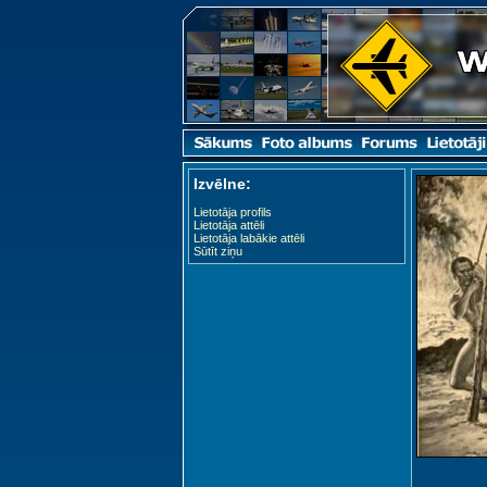
Izvēlne:
Lietotāja profils
Lietotāja attēli
Lietotāja labākie attēli
Sūtīt ziņu