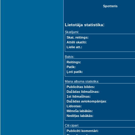
Spotteris
Lietotāja statistika:
Skatījumi:
Skat. reitings:
Attēli skatīti:
Lielie att.:
Balsis:
Reitings:
Patīk:
Ļoti patīk:
Mana albuma statistika:
Publicētas bildes:
Dažādas lidmašīnas:
1st lidmašīnas:
Dažādas aviokompānijas
:
Lidostas:
Mēneša labākās:
Nedēļas labākās:
Citi cipari:
Publicēti komentāri: