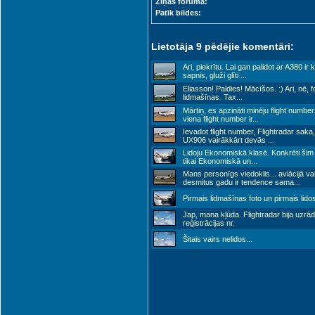
Ziņas forumā:
Patīk bildes:
Lietotāja 9 pēdējie komentāri:
Ari, piekrītu. Lai gan palidot ar A380 ir 
sapnis, gluži glīti
...
Eliasson! Paldies! Mācīšos. :) Ari, nē, 
lidmašīnas. Tax
...
Mārtiņ, es apzināti minēju flight numbe
viena flight number ir
...
Ievadot flight number, Flightradar saka
UX906 vairākkārt devās
...
Lidoju Ekonomiskā klasē. Konkrēti šim 
tikai Ekonomiskā un
...
Mans personīgs viedoklis... aviācijā v
desmitus gadu ir tendence sama
...
Pirmais lidmašīnas foto un pirmais lidos
Jap, mana kļūda. Flightradar bija uzrādī
reģistrācijas nr.
Šitais vairs nelidos...