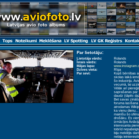
Par lietotāju:
Lietotāja vārds:
Rolands
Īstais vārds:
Rolands
Mājas lapa:
www.instagram.
Dzīves vieta:
Rīga
Par sevi:
Kopš bērnības ai
skolas laikā iem
šo industriju. A
vecumā, lai uzzi
Vēlāk arī piereģi
saprašanas par f
daudz (tāpēc dažr
Bet savas zināša
foruma lasīšana m
atrodamas Wikipē
ka vienu dienu..
mainīšu šo sfēru 
drošāku. Es vie
izmācījos Aviāci
interesanta pier
tobrīd nepabeig
biju meklējis da
nebija ieinteres