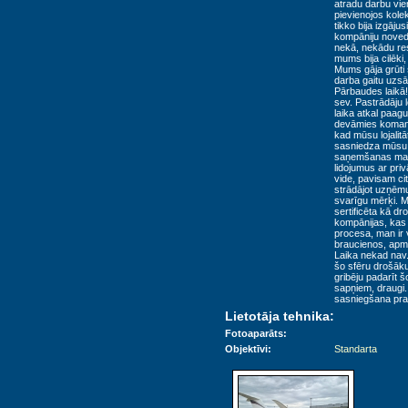
atradu darbu vie
pievienojos kole
tikko bija izgāj
kompāniju noved
nekā, nekādu res
mums bija cilēki, 
Mums gāja grūti
darba gaitu uzsā
Pārbaudes laikā! 
sev. Pastrādāju 
laika atkal paag
devāmies komand
kad mūsu lojalit
sasniedza mūsu 
saņemšanas mani
lidojumus ar pri
vide, pavisam ci
strādājot uzņēmu
svarīgu mērķi. Mē
sertificēta kā d
kompānijas, kas 
procesa, man ir 
braucienos, apm
Laika nekad nav.
šo sfēru drošāku
gribēju padarīt š
sapņiem, draugi.
sasniegšana pras
Lietotāja tehnika:
Fotoaparāts:
Objektīvi:
Standarta