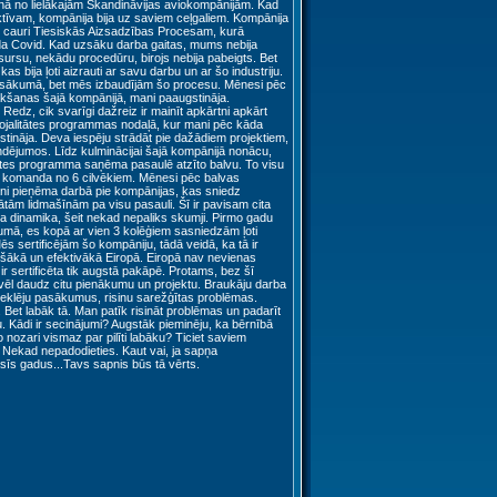
nā no lielākajām Skandināvijas aviokompānijām. Kad
ktīvam, kompānija bija uz saviem ceļgaliem. Kompānija
usi cauri Tiesiskās Aizsadzības Procesam, kurā
a Covid. Kad uzsāku darba gaitas, mums nebija
ursu, nekādu procedūru, birojs nebija pabeigts. Bet
kas bija ļoti aizrauti ar savu darbu un ar šo industriju.
 sākumā, bet mēs izbaudījām šo procesu. Mēnesi pēc
kšanas šajā kompānijā, mani paaugstināja.
Redz, cik svarīgi dažreiz ir mainīt apkārtni apkārt
lojalitātes programmas nodaļā, kur mani pēc kāda
ustināja. Deva iespēju strādāt pie dažādiem projektiem,
ējumos. Līdz kulminācijai šajā kompānijā nonācu,
ātes programma saņēma pasaulē atzīto balvu. To visu
komanda no 6 cilvēkiem. Mēnesi pēc balvas
 pieņēma darbā pie kompānijas, kas sniedz
vātām lidmašīnām pa visu pasauli. Šī ir pavisam cita
ta dinamika, šeit nekad nepaliks skumji. Pirmo gadu
mā, es kopā ar vien 3 kolēģiem sasniedzām ļoti
s sertificējām šo kompāniju, tādā veidā, ka tā ir
rošākā un efektivākā Eiropā. Eiropā nav nevienas
ir sertificēta tik augstā pakāpē. Protams, bez šī
vēl daudz citu pienākumu un projektu. Braukāju darba
eklēju pasākumus, risinu sarežģītas problēmas.
 Bet labāk tā. Man patīk risināt problēmas un padarīt
. Kādi ir secinājumi? Augstāk pieminēju, ka bērnībā
o nozari vismaz par pilīti labāku? Ticiet saviem
 Nekad nepadodieties. Kaut vai, ja sapņa
īs gadus...Tavs sapnis būs tā vērts.