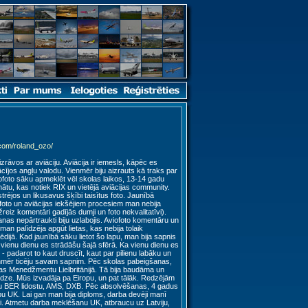
com/roland_ozo/
zrāvos ar aviāciju. Aviācija ir iemesls, kāpēc es
ācījos angļu valodu. Vienmēr biju aizrauts kā traks par
viofoto sāku apmeklēt vēl skolas laikos, 13-14 gadu
nātu, kas notiek RIX un vietējā aviācijas community.
strējos un likusavus šķībi taisītus foto. Jaunībā
oto un aviācijas iekšējiem procesiem man nebija
eiz komentāri gadījās dumji un foto nekvalitatīvi).
nas nepārtraukti biju uzlabojis. Aviofoto komentāru un
an palīdzēja apgūt lietas, kas nebija tolaik
dijā. Kad jaunībā sāku lietot šo lapu, man bija sapnis
. vienu dienu es strādāšu šajā sfērā. Ka vienu dienu es
- padarot to kaut druscīt, kaut par pilienu labāku un
nmēr ticēju savam sapnim. Pēc skolas pabeigšanas,
jas Menedžmentu Lielbritānijā. Tā bija baudāma un
edze. Mūs izvadāja pa Eiropu, un pat tālāk. Redzējām
tu BER lidostu, AMS, DXB. Pēc absolvēšanas, 4 gadus
rbu UK. Lai gan man bija diploms, darba devēji manī
ēti. Atmetu darba meklēšanu UK, atbraucu uz Latviju,