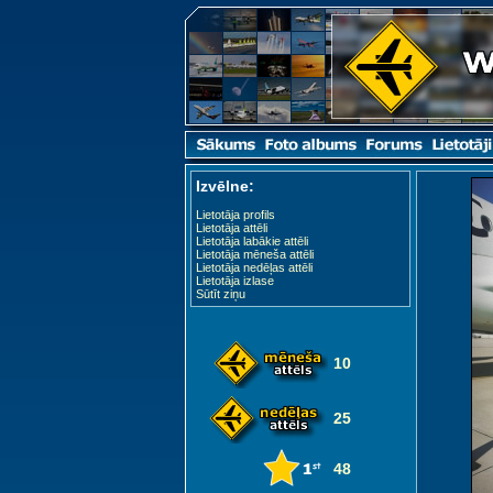
Izvēlne:
Lietotāja profils
Lietotāja attēli
Lietotāja labākie attēli
Lietotāja mēneša attēli
Lietotāja nedēļas attēli
Lietotāja izlase
Sūtīt ziņu
10
25
48