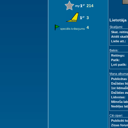
214
3
Lietotāja 
4
Skatījumi:
Skat. reitin
Attēli skatīt
Lielie att.:
Balsis:
Reitings:
Patīk:
Ļoti patīk:
Mana albuma s
Publicētas 
Dažādas li
1st lidmašī
Dažādas a
Lidostas:
Mēneša lab
Nedēļas la
Citi cipari:
Publicēti k
Ziņas foru