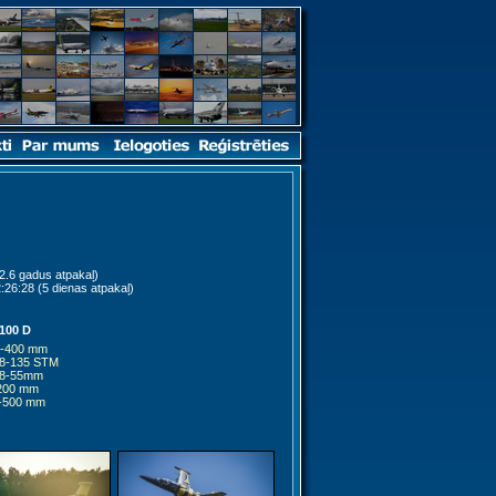
2.6 gadus atpakaļ)
:26:28 (5 dienas atpakaļ)
100 D
0-400 mm
18-135 STM
18-55mm
200 mm
0-500 mm