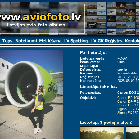
Par lietotāju:
Lietotāja vārds:
POGA
Īstais vārds:
Elīna
Mājas lapa:
Dzīves vieta:
Latvija
Par sevi:
Komunikabla!
Reģistrējies:
2013-12-18 (1
Kad redzēts:
2026-08-02 12
Lietotāja tehnika:
Fotoaparāts:
Canon EOS 1
Objektīvi:
Canon EF 10
Canon EF-F 
Canon EF-S 
Sigma EF 70-
Sigma EX 15
Lietotāja 3 pēdējie attēli
: