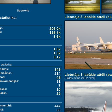
Spotteris
Lietotāja 3 labākie attēli (sk
statistika:
gs:
206.0k
i:
198.8k
3.6k
1.6k
1.3k
0.1k
tatistika:
bildes:
349
dmašīnas:
214
Lietotāja 3 labākie attēli (ba
nas:
48
(Bildes pirms 29.02.2020)
viokompānijas
:
91
7
ākās:
10
bākās:
25
omentāri:
447
mā:
36