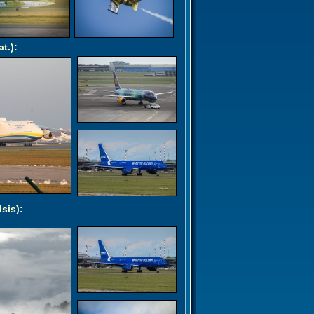
at.)
:
lsis)
: