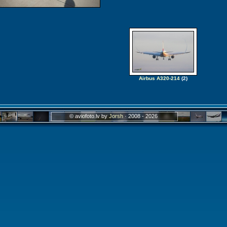
Airbus A320-214
(2)
© aviofoto.lv by
Jorsh
· 2008 - 2026