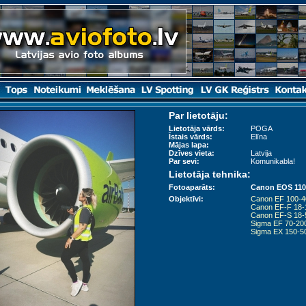
Par lietotāju:
Lietotāja vārds:
POGA
Īstais vārds:
Elīna
Mājas lapa:
Dzīves vieta:
Latvija
Par sevi:
Komunikabla!
Lietotāja tehnika:
Fotoaparāts:
Canon EOS 110
Objektīvi:
Canon EF 100-
Canon EF-F 18
Canon EF-S 18
Sigma EF 70-2
Sigma EX 150-