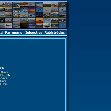
0 D
400 mm
-135 STM
-55mm
00 mm
500 mm