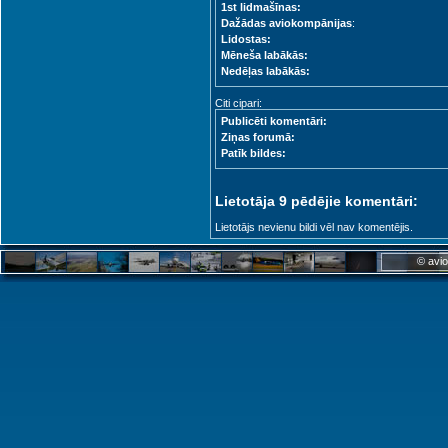
1st lidmašīnas:
Dažādas aviokompānijas
:
Lidostas:
Mēneša labākās:
Nedēļas labākās:
Citi cipari:
Publicēti komentāri:
Ziņas forumā:
Patīk bildes:
Lietotāja 9 pēdējie komentāri:
Lietotājs nevienu bildi vēl nav komentējis.
© avio