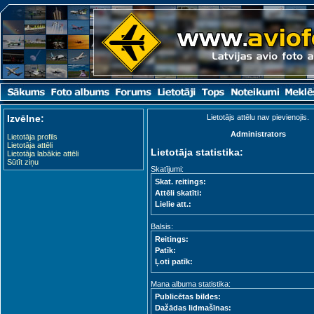
Izvēlne:
Lietotājs attēlu nav pievienojis.
Administrators
Lietotāja profils
Lietotāja attēli
Lietotāja statistika:
Lietotāja labākie attēli
Sūtīt ziņu
Skatījumi:
Skat. reitings:
Attēli skatīti:
Lielie att.:
Balsis:
Reitings:
Patīk:
Ļoti patīk:
Mana albuma statistika:
Publicētas bildes:
Dažādas lidmašīnas: