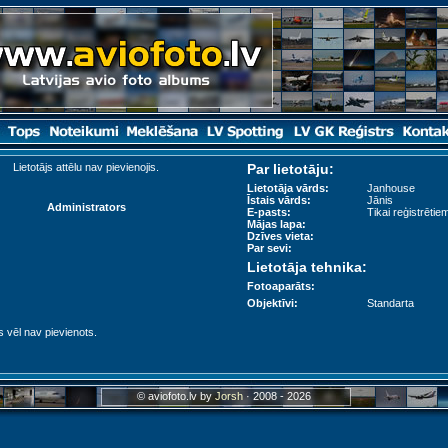
Lietotājs attēlu nav pievienojis.
Par lietotāju:
Lietotāja vārds:
Janhouse
Īstais vārds:
Jānis
Administrators
E-pasts:
Tikai reģistrētiem
Mājas lapa:
Dzīves vieta:
Par sevi:
Lietotāja tehnika:
Fotoaparāts:
Objektīvi:
Standarta
s vēl nav pievienots.
© aviofoto.lv by
Jorsh
· 2008 - 2026