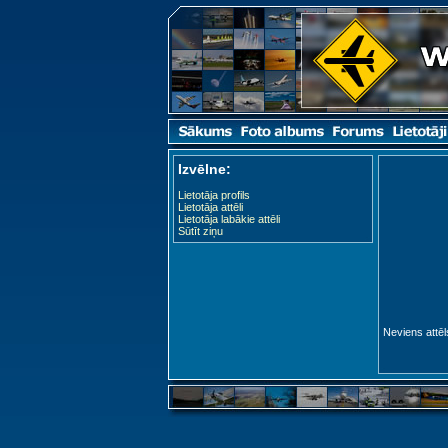
Izvēlne:
Lietotāja profils
Lietotāja attēli
Lietotāja labākie attēli
Sūtīt ziņu
Neviens attēl