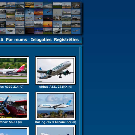
bus A320-214
(0)
Airbus A321-271NX
(0)
tonov An-2T
(0)
Boeing 787-9 Dreamliner
(0)