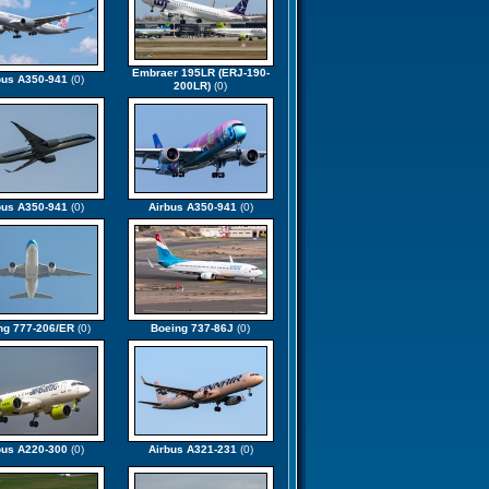
Embraer 195LR (ERJ-190-
bus A350-941
(0)
200LR)
(0)
bus A350-941
(0)
Airbus A350-941
(0)
ng 777-206/ER
(0)
Boeing 737-86J
(0)
bus A220-300
(0)
Airbus A321-231
(0)