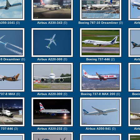
A350-1041
(0)
Airbus A330-343
(0)
Boeing 787-10 Dreamliner
(0)
Air
-9 Dreamliner
(0)
Airbus A220-300
(0)
Boeing 737-446
(2)
Air
737-8 MAX
(0)
Airbus A220-300
(0)
Boeing 737-8 MAX 200
(0)
Boei
 737-846
(3)
Airbus A320-232
(0)
Airbus A350-941
(0)
Air