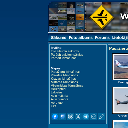
Izvēlne
:
Pasažieru
foto albuma sākums
Parādīt aviokompānijas
Parādīt lidmašīnas
Mapes
:
Pasažieru lidmašīnas
Privātās lidmašīnas
Kravas lidmašīnas
Militārās lidmašīnas
Boeing
Vēsturiskas lidmašīnas
Helikopteri
Lidostas
Avio māksla
Avio humors
Aerofoto
Cits
Airbus