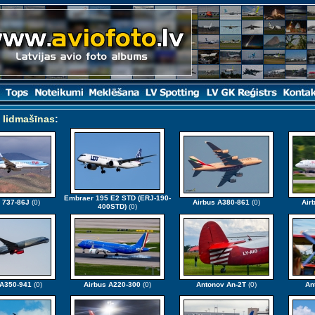
 lidmašīnas
:
Embraer 195 E2 STD (ERJ-190-
 737-86J
(0)
Airbus A380-861
(0)
Air
400STD)
(0)
 A350-941
(0)
Airbus A220-300
(0)
Antonov An-2T
(0)
An