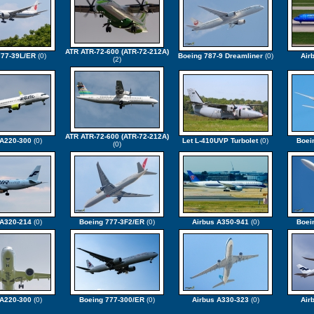
ATR ATR-72-600 (ATR-72-212A)
777-39L/ER
(0)
Boeing 787-9 Dreamliner
(0)
Air
(2)
ATR ATR-72-600 (ATR-72-212A)
 A220-300
(0)
Let L-410UVP Turbolet
(0)
Boei
(0)
 A320-214
(0)
Boeing 777-3F2/ER
(0)
Airbus A350-941
(0)
Boei
 A220-300
(0)
Boeing 777-300/ER
(0)
Airbus A330-323
(0)
Air