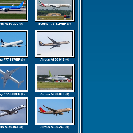
bus A220-300
(0)
Boeing 777-31H/ER
(0)
ng 777-367/ER
(0)
Airbus A350-941
(0)
ng 777-300/ER
(0)
Airbus A220-300
(0)
bus A350-941
(0)
Airbus A330-243
(0)