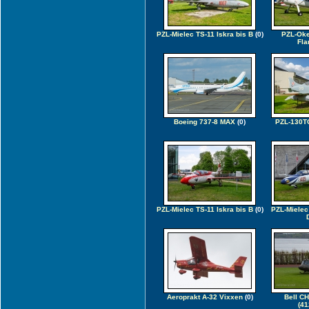
PZL-Mielec TS-11 Iskra bis B
(0)
PZL-Oke
Fla
Boeing 737-8 MAX
(0)
PZL-130TC
PZL-Mielec TS-11 Iskra bis B
(0)
PZL-Mielec 
Aeroprakt A-32 Vixxen
(0)
Bell CH
(41