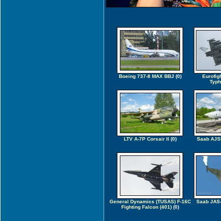
Boeing 737-8 MAX BBJ
(0)
Eurofig
Typh
LTV A-7P Corsair II
(0)
Saab AJS
General Dynamics (TUSAS) F-16C
Saab JAS-
Fighting Falcon (401)
(0)