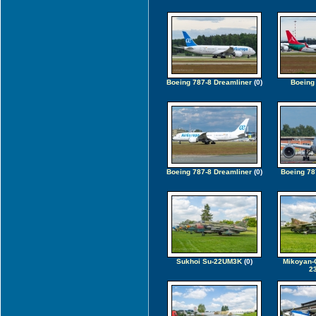
Boeing 787-8 Dreamliner
(0)
Boeing
Boeing 787-8 Dreamliner
(0)
Boeing 78
Sukhoi Su-22UM3K
(0)
Mikoyan-
2