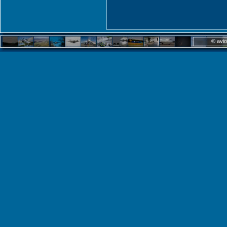
© avio