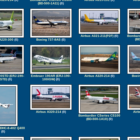
(BD-500-1A11)
(0)
Airbus A321-211(P2F)
(0)
Bombard
(BD
A220-300
(0)
Boeing 737-8AS
(0)
0STD (ERJ-190-
Embraer 190AR (ERJ-190-
Airbus A320-214
(0)
Boei
STD)
(0)
100IGW)
(0)
Airbus A320-214
(0)
Airb
Bombardier CSeries CS100
(BD-500-1A10)
(0)
 DHC-8-402 Q400
(0)