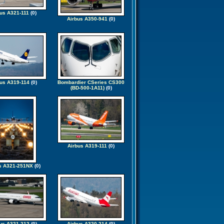
bus A321-111
(0)
Airbus A350-941
(0)
us A319-114
(0)
Bombardier CSeries CS300
(BD-500-1A11)
(0)
Airbus A319-111
(0)
s A321-251NX
(0)
us A321-212
(0)
Airbus A320-214
(0)