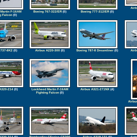
Air
Martin F-16AM
Boeing 767-322/ER
(0)
Boeing 777-312/ER
(0)
g Falcon
(0)
 737-8K2
(0)
Airbus A220-300
(0)
Boeing 787-8 Dreamliner
(0)
Airb
A320-214
(0)
Lockheed Martin F-16AM
Airbus A321-271NX
(4)
Fighting Falcon
(0)
Airbu
A320-214
(0)
Bombardier CSeries CS300
Airbus A319-131
(0)
Airb