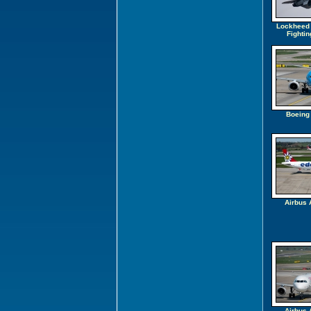
Lockheed 
Fightin
Boeing
Airbus 
Airbus 