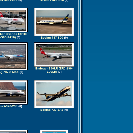
ier CSeries CS100
-500-1A10)
(0)
Boeing 737-800
(0)
Embraer 190LR (ERJ-190-
100LR)
(0)
ng 737-8 MAX
(0)
us A320-233
(0)
Boeing 737-8AS
(0)