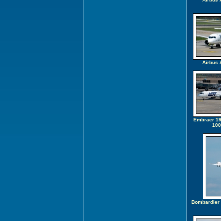
Airbus 
Embraer 19
100
Bombardier