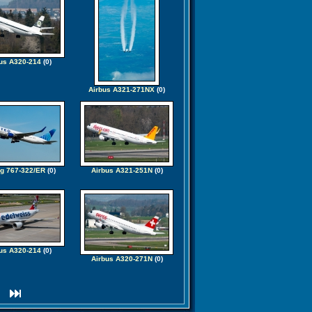
us A320-214
(0)
Airbus A321-271NX
(0)
g 767-322/ER
(0)
Airbus A321-251N
(0)
us A320-214
(0)
Airbus A320-271N
(0)