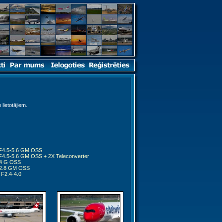
 lietotājiem.
F4.5-5.6 GM OSS
4.5-5.6 GM OSS + 2X Teleconverter
4 G OSS
2.8 GM OSS
F2.4-4.0