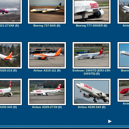
321-271NX
(0)
Boeing 737-8AS
(0)
Boeing 777-300/ER
(6)
Airb
A320-214
(0)
Airbus A319-111
(0)
Embraer 190STD (ERJ-190-
Boein
100STD)
(0)
Airb
A330-343
(0)
Airbus A320-271N
(0)
Airbus A330-343
(0)