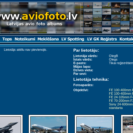
Lietotājs attēlu nav pievienojis.
Par lietotāju:
Lietotāja vārds:
OlegB
Īstais vārds:
Olegs
E-pasts:
Tikai reģistrētiem
Mājas lapa:
Dzīves vieta:
Par sevi:
Lietotāja tehnika:
Fotoaparāts:
Objektīvi:
FE 100-400mm 
FE 100-400mm F
FE 24-105mm F
FE 70-200mm F
Sony 24-600mm 
standarta