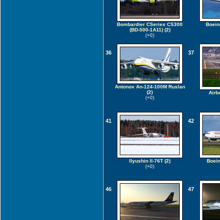
Bombardier CSeries CS300
Boein
(BD-500-1A11)
(2)
(+0)
36
37
Antonov An-124-100M Ruslan
(2)
Airb
(+0)
41
42
Ilyushin Il-76T
(2)
Boei
(+0)
46
47