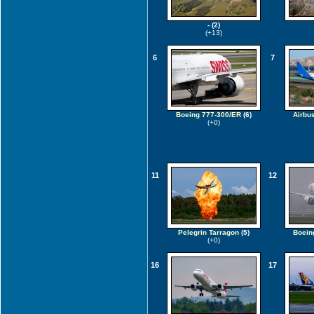
-
(2)
(+13)
6
7
Boeing 777-300/ER
(6)
Airbu
(+0)
11
12
Pelegrin Tarragon
(5)
Boein
(+0)
16
17