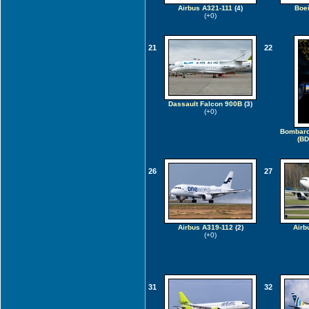
Airbus A321-111
(4)
Boe
(+0)
21
22
Dassault Falcon 900B
(3)
(+0)
Bombard
(BD
26
27
Airbus A319-112
(2)
Airb
(+0)
31
32