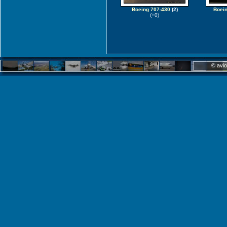
Boeing 707-430
(2)
Boei
(+0)
© avio