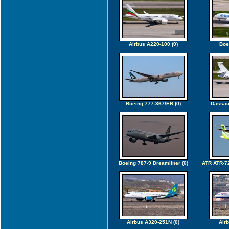
Airbus A220-100
(0)
Boe
Boeing 777-367/ER
(0)
Dassau
Boeing 787-9 Dreamliner
(0)
ATR ATR-72
Airbus A320-251N
(0)
Air