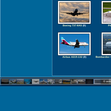
Boeing 737-8AS
(0)
Pi
Airbus A319-132
(0)
Bombardier 
© avio