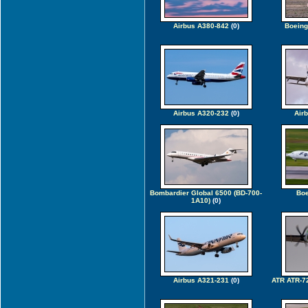
Airbus A380-842
(0)
Boeing
Airbus A320-232
(0)
Air
Bombardier Global 6500 (BD-700-
Boe
1A10)
(0)
Airbus A321-231
(0)
ATR ATR-72