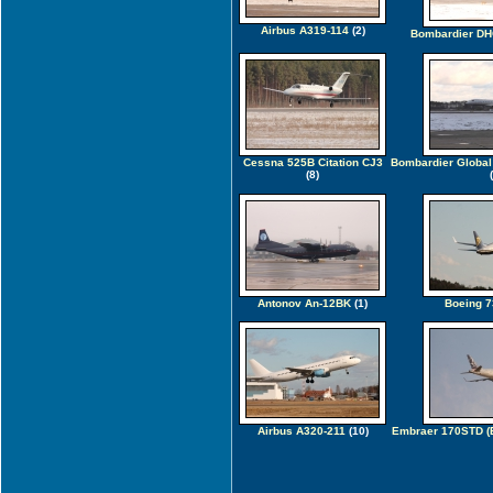
Airbus A319-114
(2)
Bombardier DH
Cessna 525B Citation CJ3
Bombardier Global
(8)
Antonov An-12BK
(1)
Boeing 
Airbus A320-211
(10)
Embraer 170STD (