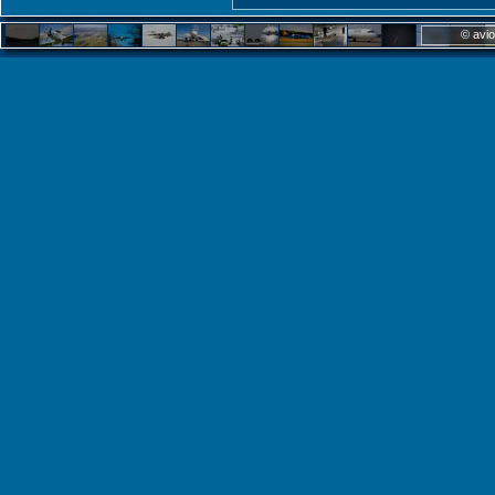
© avio