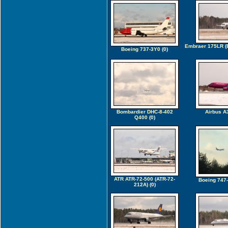
Embraer 175LR (
Boeing 737-3Y0
(0)
Bombardier DHC-8-402
Airbus A
Q400
(0)
ATR ATR-72-500 (ATR-72-
Boeing 747
212A)
(0)