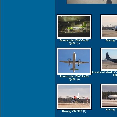
Bombardier DHC-8-402
Boeing 
Q400
(1)
Lockheed Martin C-
38
Bombardier DHC-8-402
Q400
(0)
Boeing 
Boeing 737-3Y0
(1)