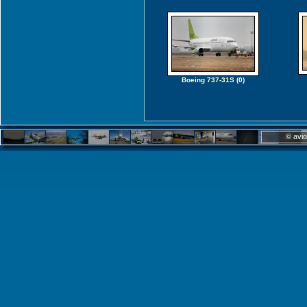
Boeing 737-31S
(0)
© avio