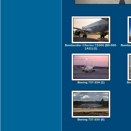
Bombardier CSeries CS300 (BD-500-
Bombar
1A11)
(1)
Boeing 737-33A
(1)
Bo
Boeing 737-33V
(0)