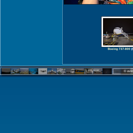
Boeing 737-800
(
© avio