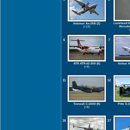
Lockheed M
Antonov An-26B
(2)
Hercule
(+15)
6
7
ATR ATR-42-300
(0)
Airbus 
(+9)
11
12
Transall C-160D
(0)
Pitts S-
(+8)
16
17