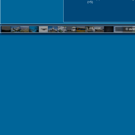
(+5)
© avio