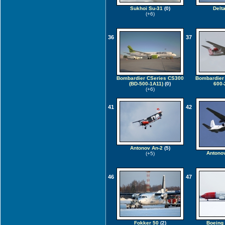
Sukhoi Su-31
(0)
Delt
(+6)
36
37
Bombardier CSeries CS300
Bombardier
(BD-500-1A11)
(0)
600-
(+6)
41
42
Antonov An-2
(5)
Antono
(+5)
46
47
Fokker 50
(2)
Boeing