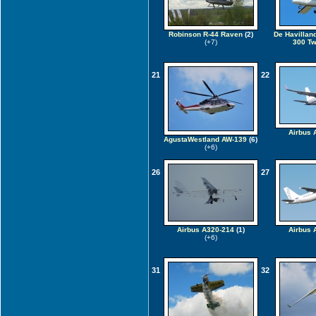
Robinson R-44 Raven
(2)
De Havillan
(+7)
300 Tw
21
22
Airbus 
AgustaWestland AW-139
(6)
(+6)
26
27
Airbus A320-214
(1)
Airbus 
(+6)
31
32