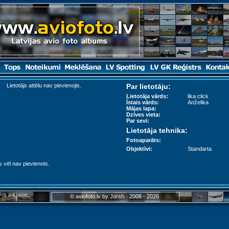
Lietotājs attēlu nav pievienojis.
Par lietotāju:
Lietotāja vārds:
lika.click
Īstais vārds:
Anželika
Mājas lapa:
Dzīves vieta:
Par sevi:
Lietotāja tehnika:
Fotoaparāts:
Objektīvi:
Standarta
s vēl nav pievienots.
© aviofoto.lv by
Jorsh
· 2008 - 2026