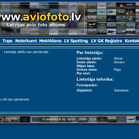
Lietotājs attēlu nav pievienojis.
Par lietotāju:
Lietotāja vārds:
Anvar
Īstais vārds:
Anvars
Mājas lapa:
Dzīves vieta:
Riga
Par sevi:
Lietotāja tehnika:
Fotoaparāts:
Objektīvi:
Standarta
s vēl nav pievienots.
© aviofoto.lv by
Jorsh
· 2008 - 2026