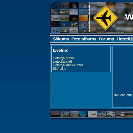
Izvēlne:
Lietotāja profils
Lietotāja attēli
Lietotāja labākie attēli
Sūtīt ziņu
Neviens attēl