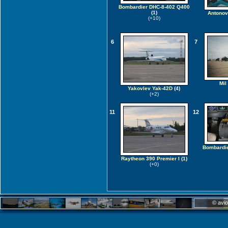
Bombardier DHC-8-402 Q400
(1)
Antonov
(+10)
6
7
Mil
Yakovlev Yak-42D
(4)
(+2)
11
12
Bombardie
Raytheon 390 Premier I
(1)
(+0)
© avio