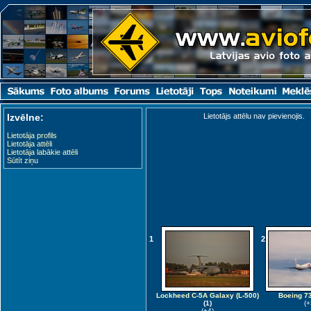
Izvēlne:
Lietotājs attēlu nav pievienojis.
Lietotāja profils
Lietotāja attēli
Lietotāja labākie attēli
Sūtīt ziņu
1
2
Lockheed C-5A Galaxy (L-500)
Boeing 7
(1)
(+
(+4)