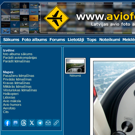
Izvēlne
:
foto albuma sākums
Parādīt aviokompānijas
Parādīt lidmašīnas
Mapes
:
Pasažieru lidmašīnas
Nākamā
Privātās lidmašīnas
Kravas lidmašīnas
Militārās lidmašīnas
Vēsturiskas lidmašīnas
Helikopteri
Lidostas
Avio māksla
Avio humors
Aerofoto
Cits