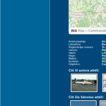
Liepāja (LPX)
RIX
Riga — Current posit
Aviokompānija:
Air
Lidmašīna:
Boe
Reģistrācijas numurs:
YL
Lidosta:
Rig
Valsts:
Lat
Mape:
Pas
Bildēts:
201
Ievietots:
201
Objektīvs:
Can
Citi šī autora attēli:
Palanga (PLQ)
Citi šīs lidostas attēli: