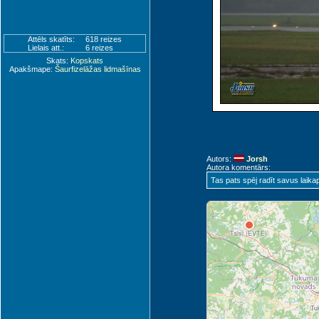
Attēls skatīts:
618 reizes
Lielais att.:
6 reizes
Skats:
Kopskats
Apakšmape:
Šaurfizelāžas lidmašīnas
R
Autors:
Jorsh
Autora komentārs:
Tas pats spēj radīt savus laikap
Ventspils (VNT)
Talsi (EVTE)
Ju
Tu