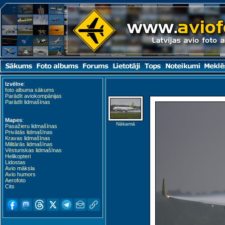
Izvēlne
:
Kardla (KDL)
foto albuma sākums
Parādīt aviokompānijas
Parādīt lidmašīnas
Mapes
:
Nākamā
Pasažieru lidmašīnas
Privātās lidmašīnas
Kravas lidmašīnas
Militārās lidmašīnas
Vēsturiskas lidmašīnas
Helikopteri
Lidostas
Avio māksla
Avio humors
Aerofoto
Cits
Kuressaare (URE)