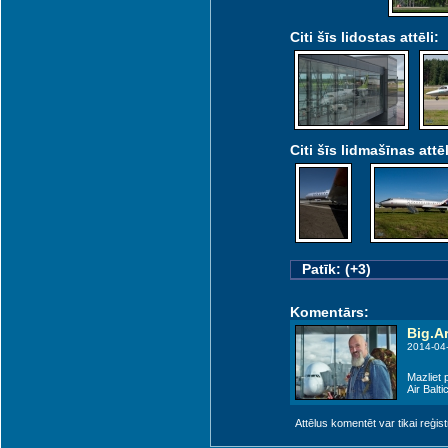
Citi šīs lidostas attēli:
Citi šīs lidmašīnas attēl
Patīk: (+3)
Komentārs:
Big.Ar
2014-04-
Mazliet 
Air Balti
Attēlus komentēt var tikai reģistrēt