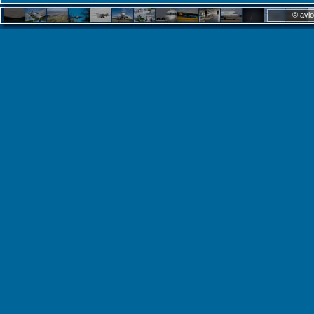
© avio