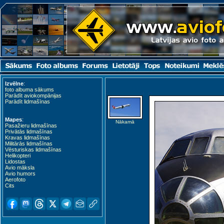
Izvēlne
:
foto albuma sākums
Parādīt aviokompānijas
Parādīt lidmašīnas
Mapes
:
Nākamā
Pasažieru lidmašīnas
Privātās lidmašīnas
Kravas lidmašīnas
Militārās lidmašīnas
Vēsturiskas lidmašīnas
Helikopteri
Lidostas
Avio māksla
Avio humors
Aerofoto
Cits