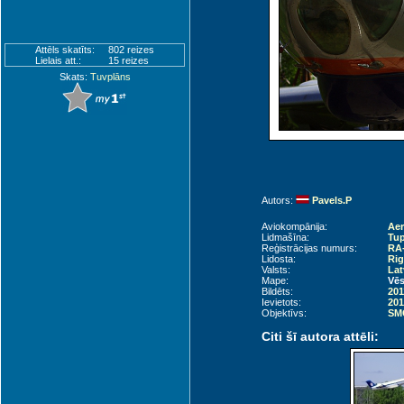
Attēls skatīts:
802 reizes
Lielais att.:
15 reizes
Skats:
Tuvplāns
Autors:
Pavels.P
Aviokompānija:
Aer
Lidmašīna:
Tup
Reģistrācijas numurs:
RA
Lidosta:
Rig
Valsts:
Lat
Mape:
Vēs
Bildēts:
201
Ievietots:
201
Objektīvs:
SMC
Citi šī autora attēli: