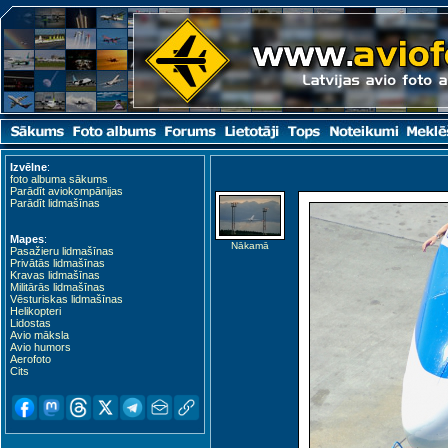
Izvēlne
:
foto albuma sākums
Parādīt aviokompānijas
Parādīt lidmašīnas
Mapes
:
Nākamā
Pasažieru lidmašīnas
Privātās lidmašīnas
Kravas lidmašīnas
Militārās lidmašīnas
Vēsturiskas lidmašīnas
Helikopteri
Lidostas
Avio māksla
Avio humors
Aerofoto
Cits