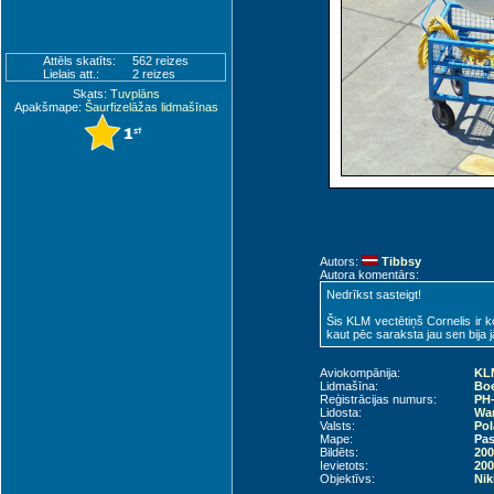
Attēls skatīts:
562 reizes
Lielais att.:
2 reizes
Skats:
Tuvplāns
Apakšmape:
Šaurfizelāžas lidmašīnas
Autors:
Tibbsy
Autora komentārs:
Nedrīkst sasteigt!
Šis KLM vectētiņš Cornelis ir k
kaut pēc saraksta jau sen bija jā
Aviokompānija:
KLM
Lidmašīna:
Boe
Reģistrācijas numurs:
PH
Lidosta:
War
Valsts:
Pol
Mape:
Pas
Bildēts:
200
Ievietots:
200
Objektīvs:
Nik