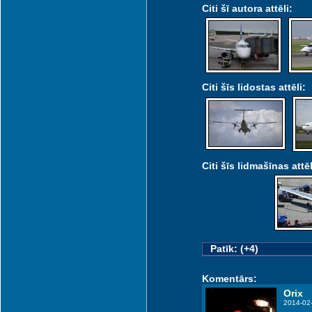
Citi šī autora attēli:
Citi šīs lidostas attēli:
Citi šīs lidmašīnas attēl
Patīk: (+4)
Komentārs:
Orix
2014-02