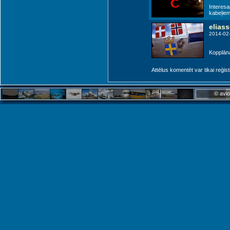
Interesa
kabeļiem
elias
2014-02
Kopplāna
Attēlus komentēt var tikai reģistrēt
© avio