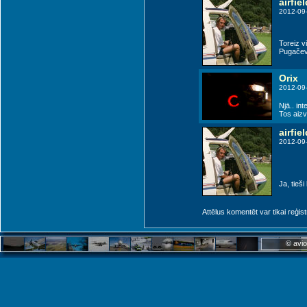
airfiel
2012-09
Toreiz vi
Pugačeva
Orix
2012-09
Njā.. in
Tos aizv
airfiel
2012-09-
Ja, tieši
Attēlus komentēt var tikai reģistrēt
© avio