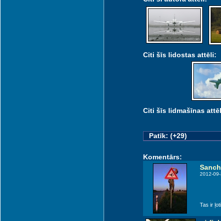
Citi šīs lidostas attēli:
Citi šīs lidmašīnas attēl
Patīk: (+29)
Komentārs:
Sanch
2012-09-
Tas ir ļot