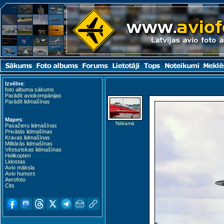
Izvēlne
:
foto albuma sākums
Parādīt aviokompānijas
Parādīt lidmašīnas
Mapes
:
Nākamā
Pasažieru lidmašīnas
Privātās lidmašīnas
Kravas lidmašīnas
Militārās lidmašīnas
Vēsturiskas lidmašīnas
Helikopteri
Lidostas
Avio māksla
Avio humors
Aerofoto
Cits