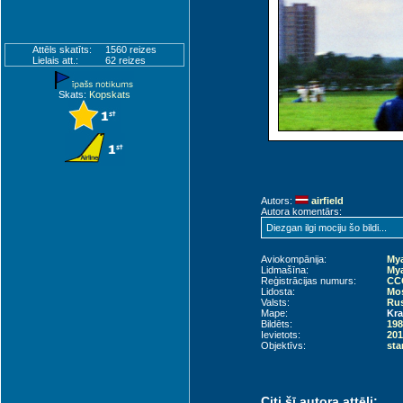
Attēls skatīts:
1560 reizes
Lielais att.:
62 reizes
Skats:
Kopskats
Autors:
airfield
Autora komentārs:
Diezgan ilgi mociju šo bildi...
Aviokompānija:
Mya
Lidmašīna:
Mya
Reģistrācijas numurs:
CC
Lidosta:
Mos
Valsts:
Rus
Mape:
Kra
Bildēts:
198
Ievietots:
201
Objektīvs:
sta
Citi šī autora attēli: