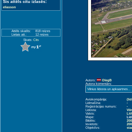
Šis attēls citu izlasēs:
eliasson
Attēls skatīts:
818 reizes
Lielais att.:
12 reizes
Skats:
Cits
Autors:
OlegB
Autora komentārs:
Vilnius lidosta un apkaartnes...
Aviokompānija:
(li
Lidmašīna:
-
Reģistrācijas numurs:
-
Lidosta:
Vil
Valsts:
Lit
Mape:
Lid
Bildēts:
200
Ievietots:
200
Objektīvs:
sta