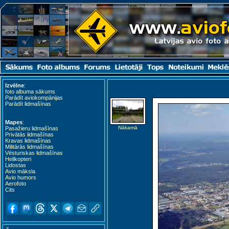
Izvēlne
:
foto albuma sākums
Parādīt aviokompānijas
Parādīt lidmašīnas
Mapes
:
Nākamā
Pasažieru lidmašīnas
Privātās lidmašīnas
Kravas lidmašīnas
Militārās lidmašīnas
Vēsturiskas lidmašīnas
Helikopteri
Lidostas
Avio māksla
Avio humors
Aerofoto
Cits