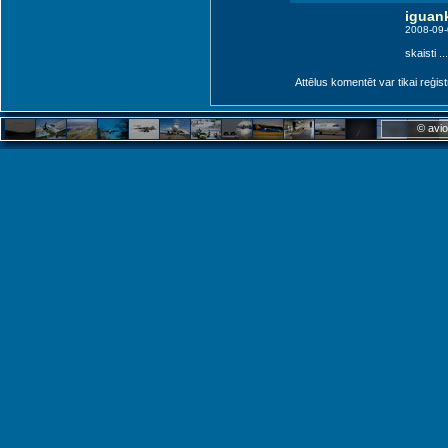
iguan
2008-09-
skaisti ...
Attēlus komentēt var tikai reģistrēt
© avio