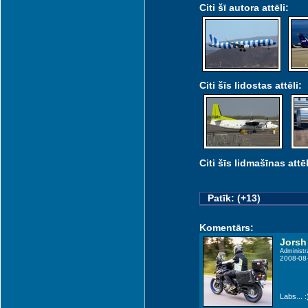
Citi šī autora attēli:
Citi šīs lidostas attēli:
Citi šīs lidmašīnas attēl
Patīk: (+13)
Komentārs:
Jorsh
Administr
2008-08
Labs... :