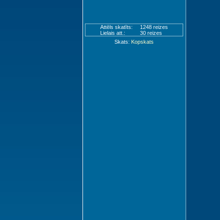
Attēls skatīts:
1248 reizes
Lielais att.:
30 reizes
Skats:
Kopskats