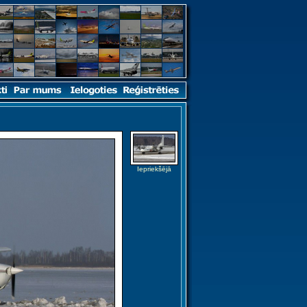
Iepriekšējā