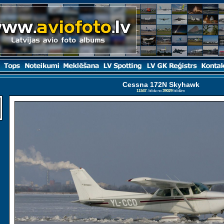
Cessna 172N Skyhawk
11547
. bilde no
39029
bildēm