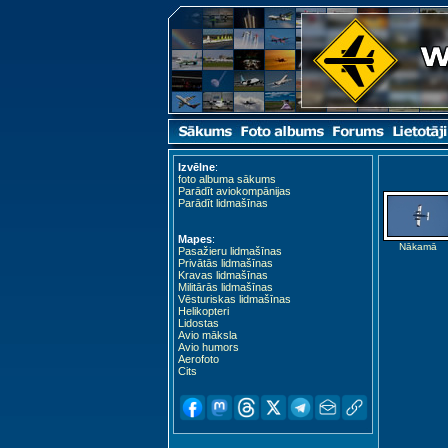
Izvēlne
:
foto albuma sākums
Parādīt aviokompānijas
Parādīt lidmašīnas
Mapes
:
Nākamā
Pasažieru lidmašīnas
Privātās lidmašīnas
Kravas lidmašīnas
Militārās lidmašīnas
Vēsturiskas lidmašīnas
Helikopteri
Lidostas
Avio māksla
Avio humors
Aerofoto
Cits