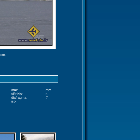
jiem.
mm:
mm
slēdzis:
s
diafragma:
f/
iso: