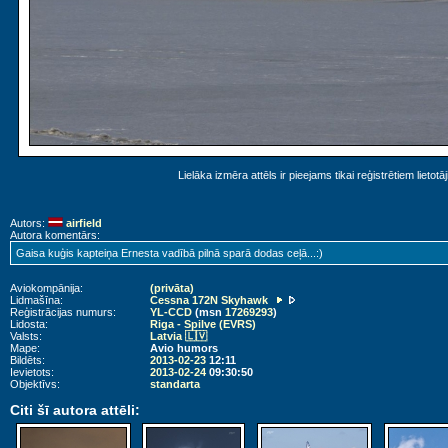
Lielāka izmēra attēls ir pieejams tikai reģistrētiem lietotā
Autors:
airfield
Autora komentārs:
Gaisa kuģis kapteiņa Ernesta vadībā pilnā sparā dodas ceļā...:)
Aviokompānija:
(privāta)
Lidmašīna:
Cessna 172N Skyhawk
Reģistrācijas numurs:
YL-CCD
(msn
17269293
)
Lidosta:
Riga - Spilve (EVRS)
Valsts:
Latvia 🇱🇻
Mape:
Avio humors
Bildēts:
2013-02-23
12:11
Ievietots:
2013-02-24
09:30:50
Objektīvs:
standarta
Citi šī autora attēli: