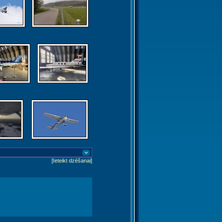
[
Ieteikt dzēšanai
]