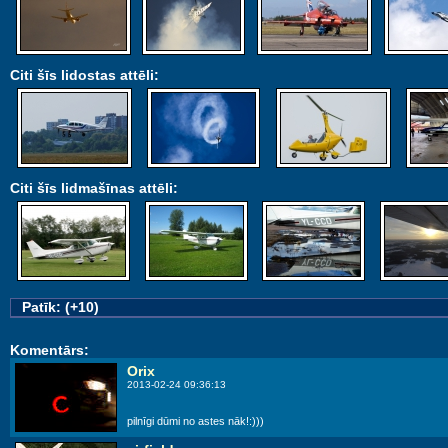
Citi šīs lidostas attēli:
Citi šīs lidmašīnas attēli:
Patīk: (+10)
Komentārs:
Orix
2013-02-24 09:36:13
pilnīgi dūmi no astes nāk!:)))